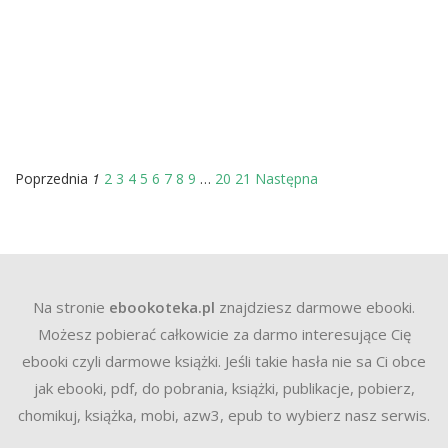
1
Poprzednia
2
3
4
5
6
7
8
9
…
20
21
Następna
Na stronie
ebookoteka.pl
znajdziesz darmowe ebooki.
Możesz pobierać całkowicie za darmo interesujące Cię
ebooki czyli darmowe książki. Jeśli takie hasła nie sa Ci obce
jak ebooki, pdf, do pobrania, książki, publikacje, pobierz,
chomikuj, książka, mobi, azw3, epub to wybierz nasz serwis.