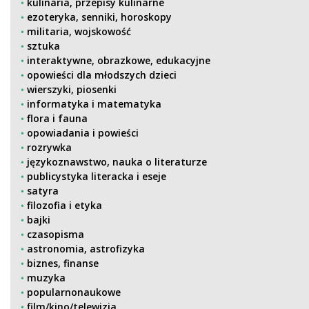
kulinaria, przepisy kulinarne
ezoteryka, senniki, horoskopy
militaria, wojskowość
sztuka
interaktywne, obrazkowe, edukacyjne
opowieści dla młodszych dzieci
wierszyki, piosenki
informatyka i matematyka
flora i fauna
opowiadania i powieści
rozrywka
językoznawstwo, nauka o literaturze
publicystyka literacka i eseje
satyra
filozofia i etyka
bajki
czasopisma
astronomia, astrofizyka
biznes, finanse
muzyka
popularnonaukowe
film/kino/telewizja