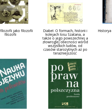
lozofii jako filozofii
Diabeł. O formach, historii i
Historya 
filozofii
kolejach losu Szatana, a
także o jego powszechnej a
złowrogiej obecności wśród
wszystkich ludów, od
czasów starożytnych aż po
teraźniejszość