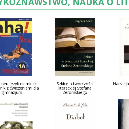
ZYKOZNAWSTWO, NAUKA O LI
 neu Język niemiecki
Szkice o twórczości
Narracja
nik z ćwiczeniami dla
literackiej Stefana
gimnazjum
Żeromskiego