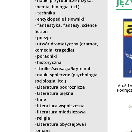
JĘ
nauki przyrodnicze (fizyka,
chemia, biologia, itd.)
technika
encyklopedie i słowniki
fantastyka, fantasy, science
fiction
poezja
utwór dramatyczny (dramat,
komedia, tragedia)
poradniki
historyczna
thriller/sensacja/kryminał
nauki społeczne (psychologia,
socjologia, itd.)
Aha! 1A
Literatura podróżnicza
Podręcz
Literatura piękna
Inne
literatura współczesna
literatura młodzieżowa
religia
Literatura obyczajowa i
romans