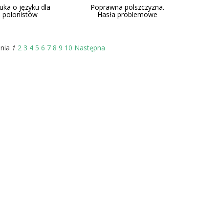
uka o języku dla
Poprawna polszczyzna.
polonistów
Hasła problemowe
1
nia
2
3
4
5
6
7
8
9
10
Następna