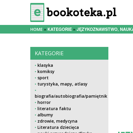
KATEGORIE
JĘZYKOZNAWSTWO, NAUKA
HOME
KATEGORIE
klasyka
komiksy
sport
turystyka, mapy, atlasy
biografia/autobiografia/pamiętnik
horror
literatura faktu
albumy
zdrowie, medycyna
Literatura dziecięca