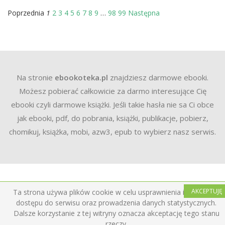
1
Poprzednia
2
3
4
5
6
7
8
9
…
98
99
Następna
Na stronie
ebookoteka.pl
znajdziesz darmowe ebooki.
Możesz pobierać całkowicie za darmo interesujące Cię
ebooki czyli darmowe książki. Jeśli takie hasła nie sa Ci obce
jak ebooki, pdf, do pobrania, książki, publikacje, pobierz,
chomikuj, książka, mobi, azw3, epub to wybierz nasz serwis.
AKCEPTUJĘ
Ta strona używa plików cookie w celu usprawnienia i ułatwienia
dostępu do serwisu oraz prowadzenia danych statystycznych.
Dalsze korzystanie z tej witryny oznacza akceptację tego stanu
rzeczy.