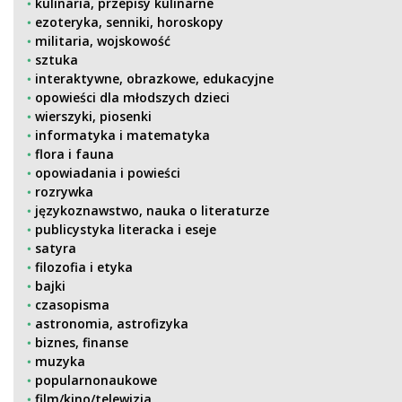
kulinaria, przepisy kulinarne
ezoteryka, senniki, horoskopy
militaria, wojskowość
sztuka
interaktywne, obrazkowe, edukacyjne
opowieści dla młodszych dzieci
wierszyki, piosenki
informatyka i matematyka
flora i fauna
opowiadania i powieści
rozrywka
językoznawstwo, nauka o literaturze
publicystyka literacka i eseje
satyra
filozofia i etyka
bajki
czasopisma
astronomia, astrofizyka
biznes, finanse
muzyka
popularnonaukowe
film/kino/telewizja