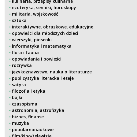
kulinaria, przepisy kulinarne
ezoteryka, senniki, horoskopy
militaria, wojskowość
sztuka
interaktywne, obrazkowe, edukacyjne
opowieści dla młodszych dzieci
wierszyki, piosenki
informatyka i matematyka
flora i fauna
opowiadania i powieści
rozrywka
językoznawstwo, nauka o literaturze
publicystyka literacka i eseje
satyra
filozofia i etyka
bajki
czasopisma
astronomia, astrofizyka
biznes, finanse
muzyka
popularnonaukowe
film/kino/telewizja