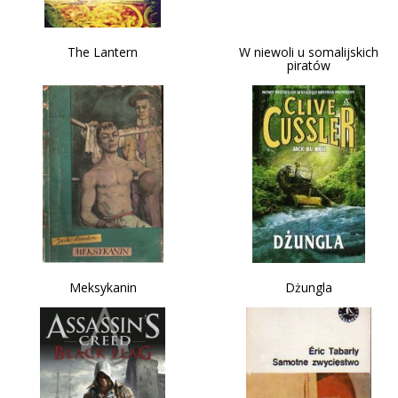
The Lantern
W niewoli u somalijskich
piratów
Meksykanin
Dżungla