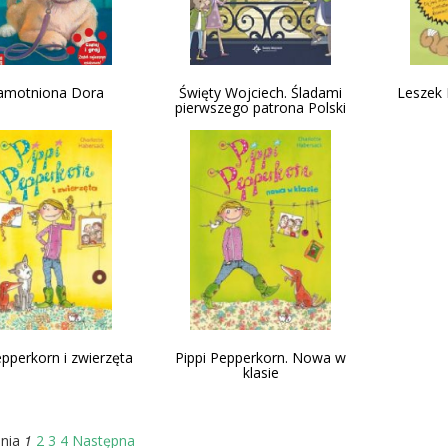
amotniona Dora
Święty Wojciech. Śladami
Leszek 
pierwszego patrona Polski
epperkorn i zwierzęta
Pippi Pepperkorn. Nowa w
klasie
1
nia
2
3
4
Następna