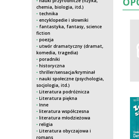
OP
nauki przyrodnicze (fizyka,
chemia, biologia, itd.)
technika
encyklopedie i słowniki
fantastyka, fantasy, science
fiction
poezja
utwór dramatyczny (dramat,
komedia, tragedia)
poradniki
historyczna
thriller/sensacja/kryminał
nauki społeczne (psychologia,
socjologia, itd.)
Literatura podróżnicza
Literatura piękna
Inne
literatura współczesna
literatura młodzieżowa
religia
Literatura obyczajowa i
romans