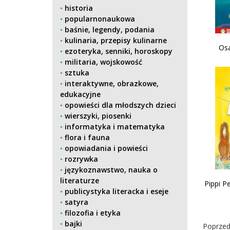
historia
popularnonaukowa
baśnie, legendy, podania
kulinaria, przepisy kulinarne
Os
ezoteryka, senniki, horoskopy
militaria, wojskowość
sztuka
interaktywne, obrazkowe,
edukacyjne
opowieści dla młodszych dzieci
wierszyki, piosenki
informatyka i matematyka
flora i fauna
opowiadania i powieści
rozrywka
językoznawstwo, nauka o
literaturze
Pippi P
publicystyka literacka i eseje
satyra
filozofia i etyka
bajki
Poprzed