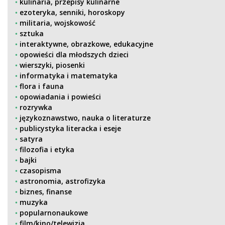
kulinaria, przepisy kulinarne
ezoteryka, senniki, horoskopy
militaria, wojskowość
sztuka
interaktywne, obrazkowe, edukacyjne
opowieści dla młodszych dzieci
wierszyki, piosenki
informatyka i matematyka
flora i fauna
opowiadania i powieści
rozrywka
językoznawstwo, nauka o literaturze
publicystyka literacka i eseje
satyra
filozofia i etyka
bajki
czasopisma
astronomia, astrofizyka
biznes, finanse
muzyka
popularnonaukowe
film/kino/telewizja