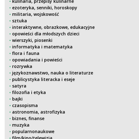
kulinaria, przepisy kulinarne
ezoteryka, senniki, horoskopy
militaria, wojskowość
sztuka
interaktywne, obrazkowe, edukacyjne
opowieści dla młodszych dzieci
wierszyki, piosenki
informatyka i matematyka
flora i fauna
opowiadania i powieści
rozrywka
językoznawstwo, nauka o literaturze
publicystyka literacka i eseje
satyra
filozofia i etyka
bajki
czasopisma
astronomia, astrofizyka
biznes, finanse
muzyka
popularnonaukowe
film/kino/telewizja