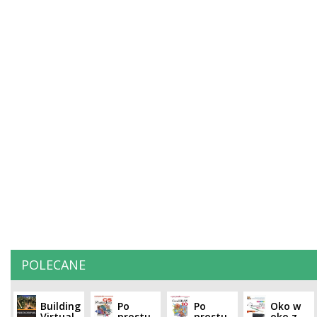
POLECANE
Building
Po
Po
Oko w
Virtual
prostu
prostu
oko z