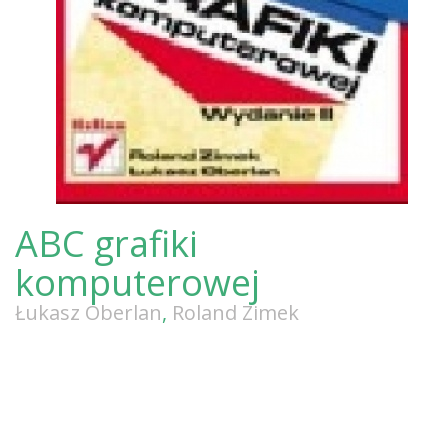
ABC grafiki
komputerowej
Łukasz Oberlan
,
Roland Zimek