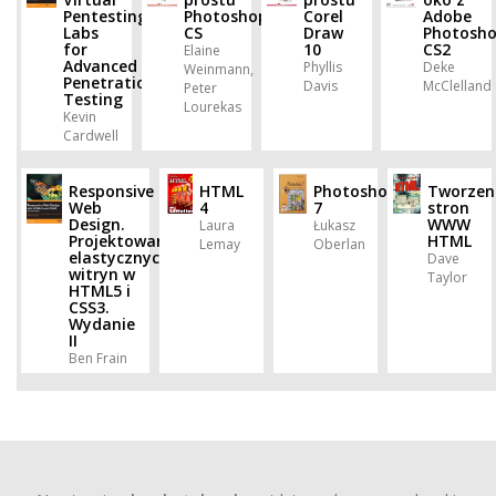
Pentesting
Photoshop
Corel
Adobe
Labs
CS
Draw
Photosh
for
10
CS2
Elaine
Advanced
Phyllis
Deke
Weinmann,
Penetration
Davis
McClelland
Peter
Testing
Lourekas
Kevin
Cardwell
Responsive
HTML
Photoshop
Tworzen
Web
4
7
stron
Design.
WWW
Laura
Łukasz
Projektowanie
HTML
Lemay
Oberlan
elastycznych
Dave
witryn w
Taylor
HTML5 i
CSS3.
Wydanie
II
Ben Frain