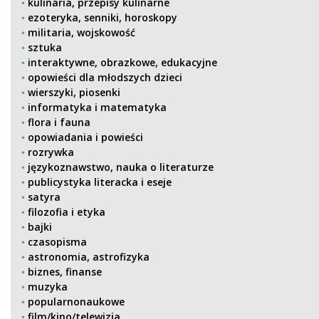
kulinaria, przepisy kulinarne
ezoteryka, senniki, horoskopy
militaria, wojskowość
sztuka
interaktywne, obrazkowe, edukacyjne
opowieści dla młodszych dzieci
wierszyki, piosenki
informatyka i matematyka
flora i fauna
opowiadania i powieści
rozrywka
językoznawstwo, nauka o literaturze
publicystyka literacka i eseje
satyra
filozofia i etyka
bajki
czasopisma
astronomia, astrofizyka
biznes, finanse
muzyka
popularnonaukowe
film/kino/telewizja