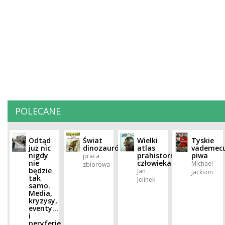
POLECANE
Odtąd
Świat
Wielki
Tyskie
już nic
dinozaurów
atlas
vademec
nigdy
prahistorii
piwa
praca
nie
człowieka
Michael
zbiorowa
będzie
Jan
Jackson
tak
Jelinek
samo.
Media,
kryzysy,
eventy…
i
peryferie