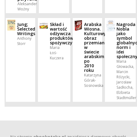
Aleksander
Woźny
Jung;
Skład i
Arabska
Nagroda
Selected
wartość
Wiosna.
Nobla
Writings
odżywcza
Kulturowy
jako
produktów
obraz
symbol
Anthony
spożywczych
przemian
globalny
Storr
w
norm i
Maria
świecie
idei
Łoś-
arabskim
społeczn
Kuczera
po
Maria
2010
Głowacka,
roku
Marcin
Katarzyna
Różycki,
Górak-
Jarosław
Sosnowska
Sadłocha,
Elżbieta
Stadtmüller
Na stronie
ebookoteka.pl
znajdziesz darmowe ebooki.