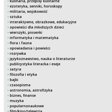
kulinaria, przepisy kulinarne
ezoteryka, senniki, horoskopy
militaria, wojskowość
sztuka
interaktywne, obrazkowe, edukacyjne
opowieści dla młodszych dzieci
wierszyki, piosenki
informatyka i matematyka
flora i fauna
opowiadania i powieści
rozrywka
językoznawstwo, nauka o literaturze
publicystyka literacka i eseje
satyra
filozofia i etyka
bajki
czasopisma
astronomia, astrofizyka
biznes, finanse
muzyka
popularnonaukowe
film/kino/telewizja