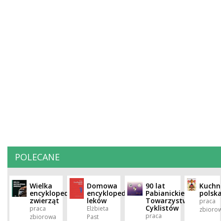
POLECANE
Wielka
Domowa
90 lat
Kuchn
encyklopedia
encyklopedia
Pabianickiego
polsk
zwierząt
leków
Towarzystwa
praca
Cyklistów
praca
Elżbieta
zbioro
praca
zbiorowa
Past