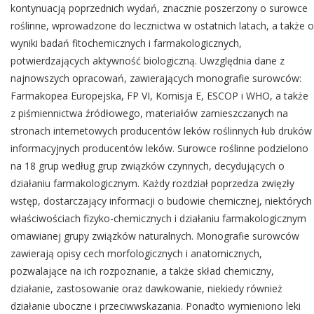
kontynuacją poprzednich wydań, znacznie poszerzony o surowce
roślinne, wprowadzone do lecznictwa w ostatnich latach, a także o
wyniki badań fitochemicznych i farmakologicznych,
potwierdzających aktywność biologiczną. Uwzględnia dane z
najnowszych opracowań, zawierających monografie surowców:
Farmakopea Europejska, FP VI, Komisja E, ESCOP i WHO, a także
z piśmiennictwa źródłowego, materiałów zamieszczanych na
stronach internetowych producentów leków roślinnych łub druków
informacyjnych producentów leków. Surowce roślinne podzielono
na 18 grup według grup związków czynnych, decydujących o
działaniu farmakologicznym. Każdy rozdział poprzedza zwięzły
wstęp, dostarczający informacji o budowie chemicznej, niektórych
właściwościach fizyko-chemicznych i działaniu farmakologicznym
omawianej grupy związków naturalnych. Monografie surowców
zawierają opisy cech morfologicznych i anatomicznych,
pozwalające na ich rozpoznanie, a także skład chemiczny,
działanie, zastosowanie oraz dawkowanie, niekiedy również
działanie uboczne i przeciwwskazania. Ponadto wymieniono leki