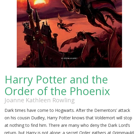
Harry Potter and the
Order of the Phoenix
Joanne Kathleen Rowling
Dark times have come to Hogwarts. After the Dementors’ attack
on his cousin Dudley, Harry Potter knows that Voldemort will stop
at nothing to find him. There are many who deny the Dark Lord’s
return, but Harry is not alone: a secret Order gathers at Grimmauld