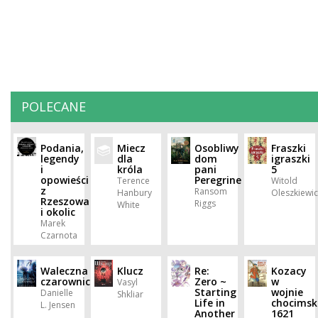
POLECANE
Podania,
Miecz
Osobliwy
Fraszki
legendy
dla
dom
igraszki
i
króla
pani
5
opowieści
Peregrine
Terence
Witold
z
Ransom
Hanbury
Oleszkiewic
Rzeszowa
Riggs
White
i okolic
Marek
Czarnota
Waleczna
Klucz
Re:
Kozacy
czarownica
Zero ~
w
Vasyl
Starting
wojnie
Danielle
Shkliar
Life in
chocimsk
L. Jensen
Another
1621