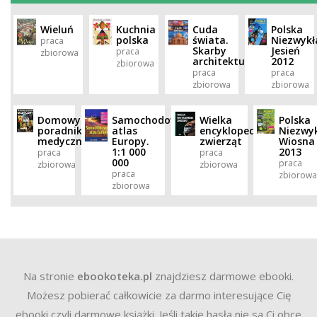
Wieluń
Kuchnia
Cuda
Polska
polska
świata.
Niezwykł
praca
Skarby
Jesień
praca
zbiorowa
architektury
2012
zbiorowa
praca
praca
zbiorowa
zbiorowa
Domowy
Samochodowy
Wielka
Polska
poradnik
atlas
encyklopedia
Niezwyk
medyczny
Europy.
zwierząt
Wiosna
1:1 000
2013
praca
praca
000
praca
zbiorowa
zbiorowa
praca
zbiorowa
zbiorowa
Na stronie
ebookoteka.pl
znajdziesz darmowe ebooki.
Możesz pobierać całkowicie za darmo interesujące Cię
ebooki czyli darmowe książki. Jeśli takie hasła nie sa Ci obce