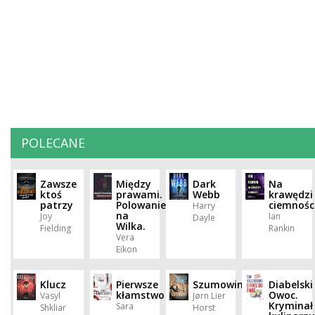
POLECANE
Zawsze
Między
Dark
Na
ktoś
prawami.
Webb
krawędzi
patrzy
Polowanie
ciemnośc
Harry
na
Joy
Ian
Dayle
Wilka.
Fielding
Rankin
Vera
Eikon
Klucz
Pierwsze
Szumowiny
Diabelski
kłamstwo
Owoc.
Vasyl
Jørn Lier
Kryminał
Sara
Shkliar
Horst