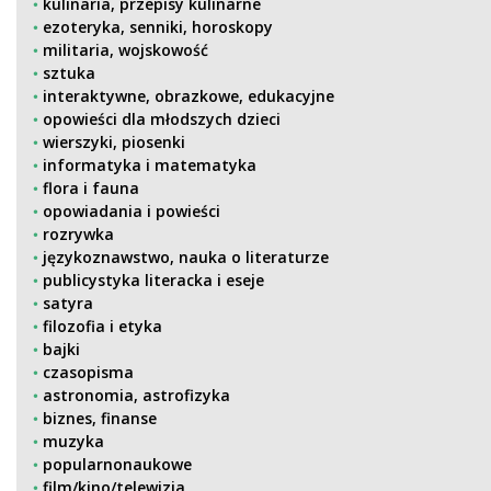
kulinaria, przepisy kulinarne
ezoteryka, senniki, horoskopy
militaria, wojskowość
sztuka
interaktywne, obrazkowe, edukacyjne
opowieści dla młodszych dzieci
wierszyki, piosenki
informatyka i matematyka
flora i fauna
opowiadania i powieści
rozrywka
językoznawstwo, nauka o literaturze
publicystyka literacka i eseje
satyra
filozofia i etyka
bajki
czasopisma
astronomia, astrofizyka
biznes, finanse
muzyka
popularnonaukowe
film/kino/telewizja