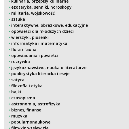
kulinaria, przepisy kulinarne
ezoteryka, senniki, horoskopy
militaria, wojskowość
sztuka
interaktywne, obrazkowe, edukacyjne
opowieści dla młodszych dzieci
wierszyki, piosenki
informatyka i matematyka
flora i fauna
opowiadania i powieści
rozrywka
językoznawstwo, nauka o literaturze
publicystyka literacka i eseje
satyra
filozofia i etyka
bajki
czasopisma
astronomia, astrofizyka
biznes, finanse
muzyka
popularnonaukowe
film/kino/telewizja