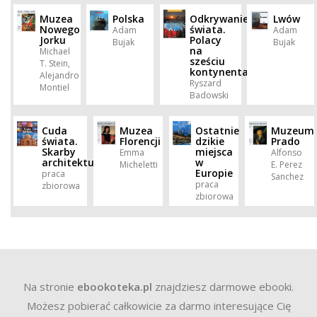
Muzea
Polska
Odkrywanie
Lwów
Nowego
świata.
Adam
Adam
Jorku
Polacy
Bujak
Bujak
na
Michael
sześciu
T. Stein,
kontynentach
Alejandro
Ryszard
Montiel
Badowski
Cuda
Muzea
Ostatnie
Muzeum
świata.
Florencji
dzikie
Prado
Skarby
miejsca
Emma
Alfonso
architektury
w
Micheletti
E. Perez
Europie
praca
Sanchez
praca
zbiorowa
zbiorowa
Na stronie
ebookoteka.pl
znajdziesz darmowe ebooki.
Możesz pobierać całkowicie za darmo interesujące Cię