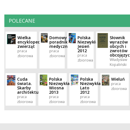
POLECANE
Wielka
Domowy
Polska
Słownik
encyklopedia
poradnik
Niezwykła.
wyrazów
zwierząt
medyczny
Jesień
obcych i
2012
zwrotów
praca
praca
obcojęzyc
praca
zbiorowa
zbiorowa
Władysław
zbiorowa
Kopaliński
Cuda
Polska
Polska
Wieluń
świata.
Niezwykła.
Niezwykła.
praca
Skarby
Wiosna
Lato
zbiorowa
architektury
2013
2012
praca
praca
praca
zbiorowa
zbiorowa
zbiorowa