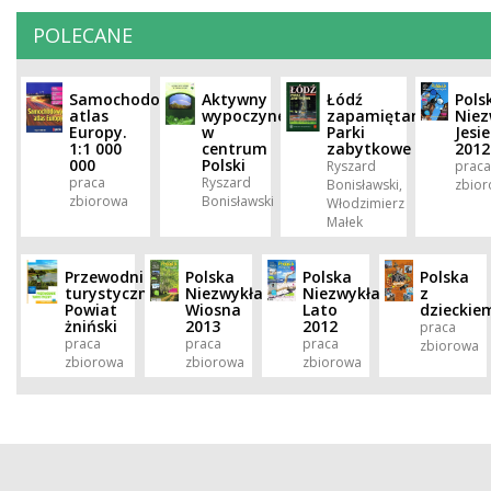
POLECANE
Samochodowy
Aktywny
Łódź
Pols
atlas
wypoczynek
zapamiętana.
Niez
Europy.
w
Parki
Jesi
1:1 000
centrum
zabytkowe
2012
000
Polski
Ryszard
praca
praca
Ryszard
Bonisławski,
zbio
zbiorowa
Bonisławski
Włodzimierz
Małek
Przewodnik
Polska
Polska
Polska
turystyczny.
Niezwykła.
Niezwykła.
z
Powiat
Wiosna
Lato
dzieckie
żniński
2013
2012
praca
praca
praca
praca
zbiorowa
zbiorowa
zbiorowa
zbiorowa