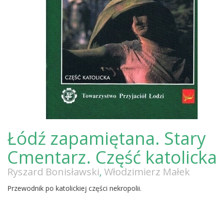
Łódź zapamiętana. Stary
Cmentarz. Część katolicka
Ryszard Bonisławski
,
Włodzimierz Małek
Przewodnik po katolickiej części nekropolii.