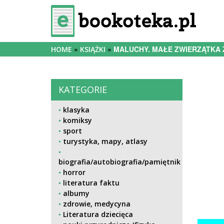
MALUCHY. MAŁE ZWIERZĄTKA 
HOME
KSIĄŻKI
KATEGORIE
klasyka
komiksy
sport
turystyka, mapy, atlasy
biografia/autobiografia/pamiętnik
horror
literatura faktu
albumy
zdrowie, medycyna
Literatura dziecięca