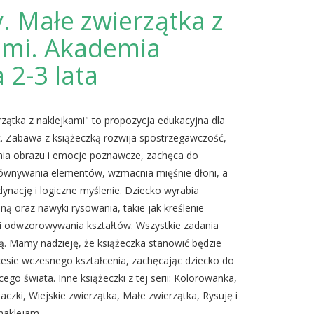
. Małe zwierzątka z
ami. Akademia
 2-3 lata
zątka z naklejkami" to propozycja edukacyjna dla
at. Zabawa z książeczką rozwija spostrzegawczość,
nia obrazu i emocje poznawcze, zachęca do
ównywania elementów, wzmacnia mięśnie dłoni, a
dynację i logiczne myślenie. Dziecko wyrabia
ną oraz nawyki rysowania, takie jak kreślenie
i i odwzorowywania kształtów. Wszystkie zadania
ą. Mamy nadzieję, że książeczka stanowić będzie
sie wczesnego kształcenia, zachęcając dziecko do
ego świata. Inne książeczki z tej serii: Kolorowanka,
aczki, Wiejskie zwierzątka, Małe zwierzątka, Rysuję i
 naklejam.