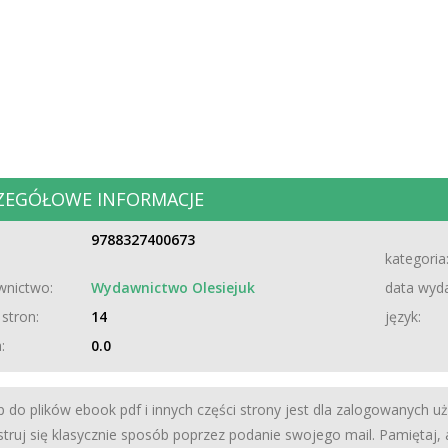
ZEGÓŁOWE INFORMACJE
9788327400673
kategoria
nictwo:
Wydawnictwo Olesiejuk
data wyda
 stron:
14
język:
:
0.0
 do plików ebook pdf i innych części strony jest dla zalogowanych u
struj się klasycznie sposób poprzez podanie swojego mail. Pamiętaj,