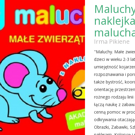
Maluchy
naklejk
malucha
Irma Pikiene
"Maluchy. Małe zwier
dzieci w wieku 2-3 l
umiejętność kojarze
rozpoznawania i por
także bystrość, koor
orientację przestrzen
rożnego rodzaju lini
łączą naukę z zabaw
cenną pomoc w proce
odkrywania otaczając
Obrazki, Zabawki, Szl
naklejam, Koloruję i