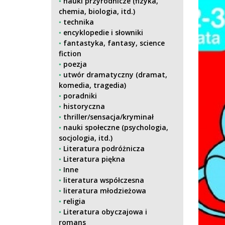
nauki przyrodnicze (fizyka,
chemia, biologia, itd.)
technika
encyklopedie i słowniki
fantastyka, fantasy, science
fiction
poezja
utwór dramatyczny (dramat,
komedia, tragedia)
poradniki
historyczna
thriller/sensacja/kryminał
nauki społeczne (psychologia,
socjologia, itd.)
Literatura podróżnicza
Literatura piękna
Inne
literatura współczesna
literatura młodzieżowa
religia
Literatura obyczajowa i
romans