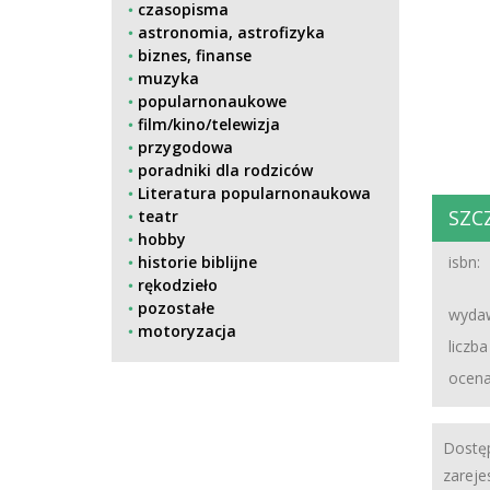
czasopisma
astronomia, astrofizyka
biznes, finanse
muzyka
popularnonaukowe
film/kino/telewizja
przygodowa
poradniki dla rodziców
Literatura popularnonaukowa
SZC
teatr
hobby
historie biblijne
isbn:
rękodzieło
pozostałe
wydaw
motoryzacja
liczba
ocena
Dostęp
zareje