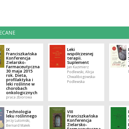
ECANE
IX
Leki
Franciszkańska
współczesnej
Konferencja
terapii.
Zielarsko-
Suplement
Farmaceutyczna
Jan Kazimierz
30 maja 2015
Podlewski, Alicja
rok. Dieta,
Chwalibogowska-
profilaktyka i
Podlewska
leki roślinne w
chorobach
onkologicznych
praca zbiorowa
Technologia
VIII
leku roślinnego
Franciszkańska
Konferencja
Jerzy Lutomski,
Zielarsko-
Bernard Małek
Farmaceutyczna