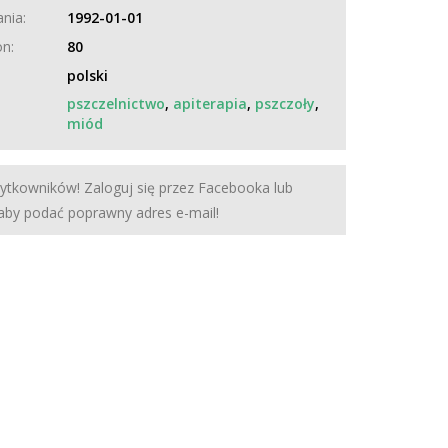
nia:
1992-01-01
on:
80
polski
pszczelnictwo
,
apiterapia
,
pszczoły
,
miód
żytkowników! Zaloguj się przez Facebooka lub
 aby podać poprawny adres e-mail!