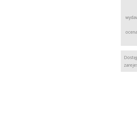
wydaw
ocena
Dostęp
zareje