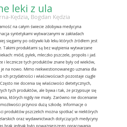
e leki z ula
erna-Kędzia
,
Bogdan Kędzia
larność na całym świecie zdobywa medycyna
cynacja syntetykami wytwarzanymi w zakładach
iej sięgamy po odżywki lub leku których źródłem jest
e. Takimi produktami są bez wątpienia wytwarzane
ekach: miód, pyłek, mleczko pszczele, propolis i jad.
e i lecznicze tych produktów znane były od wieków,
 je na nowo. Mimo niekwestionowanego uznania dla
o ich przydatności i właściwościach pozostaje ciągle
Często nie docenia się właściwości dietetycznych,
ych tych produktów, ale bywa i tak, że przypisuje się
łania, których nigdy nie miały. Zarówno nie docenianie
ch możliwości przynosi dużą szkodę. Informacje o
ści produktów pszczelich można spotkać w niektórych
elarskich oraz wydawnictwach dotyczących medycyny
zas brak jednak było poważniejszego opracowania