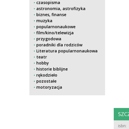
czasopisma
astronomia, astrofizyka
biznes, finanse
muzyka
popularnonaukowe
film/kino/telewizja
przygodowa
poradniki dla rodziców
Literatura popularnonaukowa
teatr
hobby
historie biblijne
rękodzieło
pozostałe
motoryzacja
SZC
isbn: