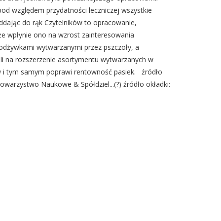
pod względem przydatności leczniczej wszystkie
ddając do rąk Czytelników to opracowanie,
że wpłynie ono na wzrost zainteresowania
i odżywkami wytwarzanymi przez pszczoły, a
i na rozszerzenie asortymentu wytwarzanych w
w i tym samym poprawi rentowność pasiek. źródło
Towarzystwo Naukowe & Spółdziel...(?) źródło okładki: