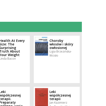
Health At Every
Choroby
Size: The
włosów i skóry
Surprising
owłosionej
Truth About
Ligia Brzezińska-
Your Weight
Wcisło
Linda Bacon
Leki
Leki
współczesnej
współczesnej
terapii.
terapii
Preparaty
Jan Kazimierz
roślinne, varia