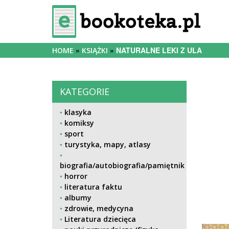
NATURALNE LEKI Z ULA
HOME
KSIĄŻKI
KATEGORIE
klasyka
komiksy
sport
turystyka, mapy, atlasy
biografia/autobiografia/pamiętnik
horror
literatura faktu
albumy
zdrowie, medycyna
Literatura dziecięca