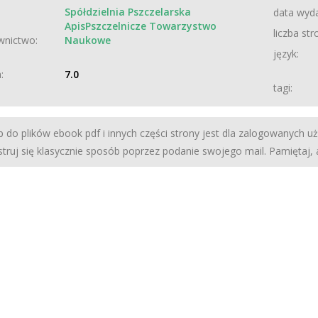
Spółdzielnia Pszczelarska
data wyda
ApisPszczelnicze Towarzystwo
liczba str
nictwo:
Naukowe
język:
:
7.0
tagi:
 do plików ebook pdf i innych części strony jest dla zalogowanych u
struj się klasycznie sposób poprzez podanie swojego mail. Pamiętaj,