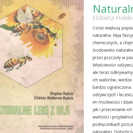
Naturaln
Elżbieta Hołd
Coraz większą popu
naturalna. Mija fas
chemicznych, a chętn
środowisko naturaln
przez pszczoły w pasi
Właściwości odżywcz
ale teraz odkrywamy
ich walorów, wiedza 
bardzo ograniczona. 
odżywczych i lecznicz
im możliwości i dzia
jak i przecenianie i
wartości i przydatno
podręcznikach pszcz
naturalnej. Dotychc