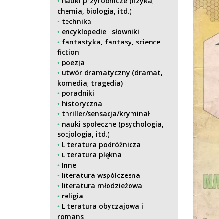
nauki przyrodnicze (fizyka,
chemia, biologia, itd.)
technika
encyklopedie i słowniki
fantastyka, fantasy, science
fiction
poezja
utwór dramatyczny (dramat,
komedia, tragedia)
poradniki
historyczna
thriller/sensacja/kryminał
nauki społeczne (psychologia,
socjologia, itd.)
Literatura podróżnicza
Literatura piękna
Inne
literatura współczesna
literatura młodzieżowa
religia
Literatura obyczajowa i
romans