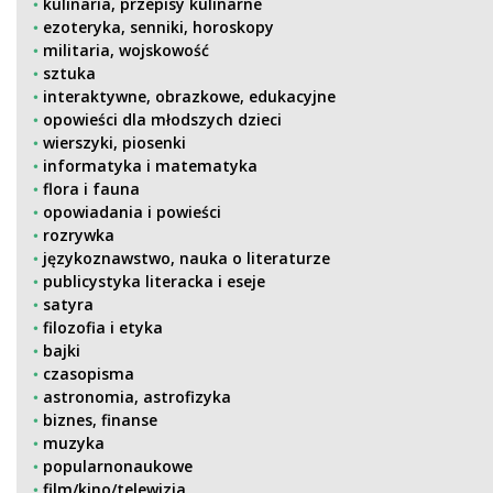
kulinaria, przepisy kulinarne
ezoteryka, senniki, horoskopy
militaria, wojskowość
sztuka
interaktywne, obrazkowe, edukacyjne
opowieści dla młodszych dzieci
wierszyki, piosenki
informatyka i matematyka
flora i fauna
opowiadania i powieści
rozrywka
językoznawstwo, nauka o literaturze
publicystyka literacka i eseje
satyra
filozofia i etyka
bajki
czasopisma
astronomia, astrofizyka
biznes, finanse
muzyka
popularnonaukowe
film/kino/telewizja