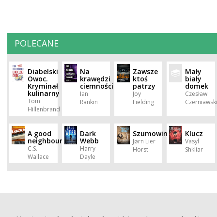
POLECANE
Diabelski
Na
Zawsze
Mały
Owoc.
krawędzi
ktoś
biały
Kryminał
ciemności
patrzy
domek
kulinarny
Ian
Joy
Czesław
Tom
Rankin
Fielding
Czerniawsk
Hillenbrand
A good
Dark
Szumowiny
Klucz
neighbour
Webb
Jørn Lier
Vasyl
C.S.
Harry
Horst
Shkliar
Wallace
Dayle