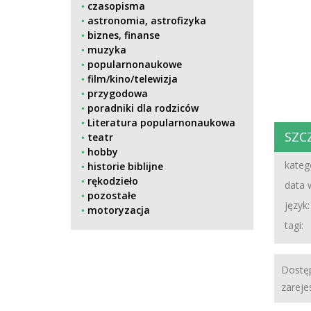
czasopisma
astronomia, astrofizyka
biznes, finanse
muzyka
popularnonaukowe
film/kino/telewizja
przygodowa
poradniki dla rodziców
Literatura popularnonaukowa
SZC
teatr
hobby
katego
historie biblijne
rękodzieło
data 
pozostałe
język:
motoryzacja
tagi:
Dostęp
zareje