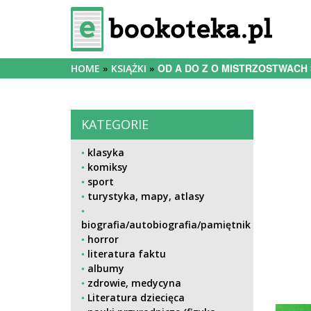
OD A DO Z O MISTRZOSTWACH 
HOME
KSIĄŻKI
KATEGORIE
klasyka
komiksy
sport
turystyka, mapy, atlasy
biografia/autobiografia/pamiętnik
horror
literatura faktu
albumy
zdrowie, medycyna
Literatura dziecięca