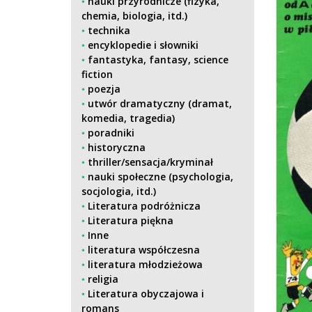
nauki przyrodnicze (fizyka,
chemia, biologia, itd.)
technika
encyklopedie i słowniki
fantastyka, fantasy, science
fiction
poezja
utwór dramatyczny (dramat,
komedia, tragedia)
poradniki
historyczna
thriller/sensacja/kryminał
nauki społeczne (psychologia,
socjologia, itd.)
Literatura podróżnicza
Literatura piękna
Inne
literatura współczesna
literatura młodzieżowa
religia
Literatura obyczajowa i
romans