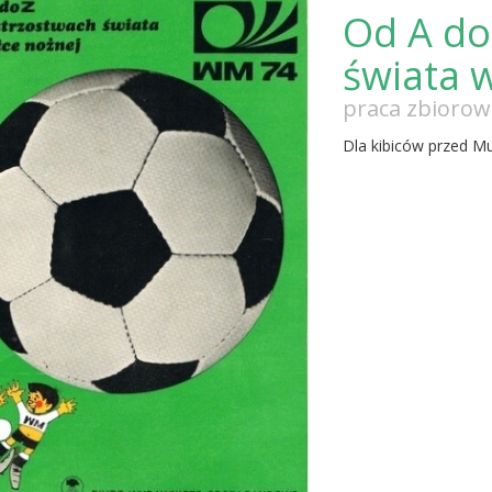
Od A do
świata w
praca zbiorow
Dla kibiców przed M