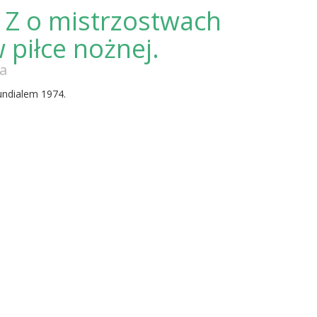
 Z o mistrzostwach
 piłce nożnej.
a
undialem 1974.