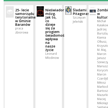
25- lecie
Nieświadomy
Śladami
Zombi
samorządu
mózg.
Pitagorasa
w
terytorialnego
Jak to,
kultur
Szczepan
w Gminie
co
Michał
Jeleński
Baranów
dzieje
Kułakow
się za
praca
Jędrzej
progiem
zbiorowa
Burszta
świadomości,
Ksenia
wpływa
Olkusz,
na
Krzyszt
nasze
życie
M. Maj,
Leonard
Marcin
Mlodinow
Janusz
Szewczy
Mariusz
Korycińs
Marcin
Czardy
Miłosz
Markock
Bartosz
Mazurki
Maciej
Mikołajs
Santan