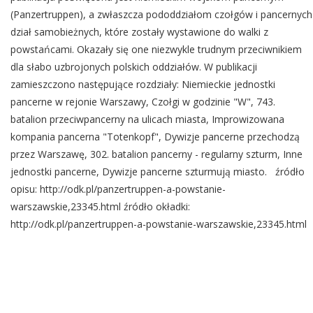
(Panzertruppen), a zwłaszcza pododdziałom czołgów i pancernych
dział samobieżnych, które zostały wystawione do walki z
powstańcami. Okazały się one niezwykle trudnym przeciwnikiem
dla słabo uzbrojonych polskich oddziałów. W publikacji
zamieszczono następujące rozdziały: Niemieckie jednostki
pancerne w rejonie Warszawy, Czołgi w godzinie "W", 743.
batalion przeciwpancerny na ulicach miasta, Improwizowana
kompania pancerna "Totenkopf", Dywizje pancerne przechodzą
przez Warszawę, 302. batalion pancerny - regularny szturm, Inne
jednostki pancerne, Dywizje pancerne szturmują miasto. źródło
opisu: http://odk.pl/panzertruppen-a-powstanie-
warszawskie,23345.html źródło okładki:
http://odk.pl/panzertruppen-a-powstanie-warszawskie,23345.html