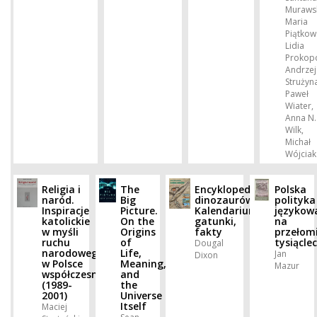
Muraws
Maria
Piątkow
Lidia
Prokop
Andrzej
Strużyn
Paweł
Wiater,
Anna N.
Wilk,
Michał
Wójciak
Religia i
The
Encyklopedia
Polska
naród.
Big
dinozaurów.
polityka
Inspiracje
Picture.
Kalendarium,
językow
katolickie
On the
gatunki,
na
w myśli
Origins
fakty
przełom
ruchu
of
tysiąclec
Dougal
narodowego
Life,
Jan
Dixon
w Polsce
Meaning,
Mazur
współczesnej
and
(1989-
the
2001)
Universe
Itself
Maciej