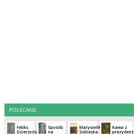
POLECANE
Feliks
Sposób
Marysieńka
Kawa z
Dzierżyński
na
Sobieska
prezyden