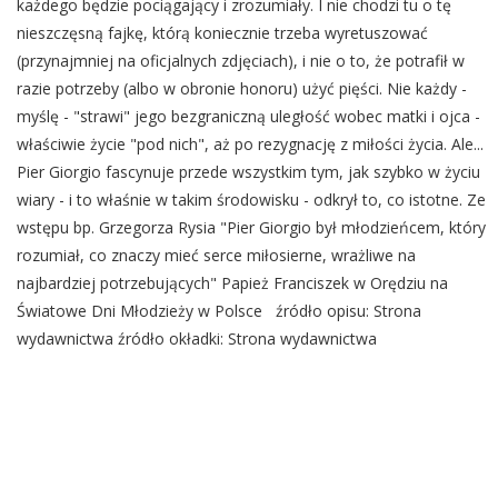
każdego będzie pociągający i zrozumiały. I nie chodzi tu o tę
nieszczęsną fajkę, którą koniecznie trzeba wyretuszować
(przynajmniej na oficjalnych zdjęciach), i nie o to, że potrafił w
razie potrzeby (albo w obronie honoru) użyć pięści. Nie każdy -
myślę - "strawi" jego bezgraniczną uległość wobec matki i ojca -
właściwie życie "pod nich", aż po rezygnację z miłości życia. Ale...
Pier Giorgio fascynuje przede wszystkim tym, jak szybko w życiu
wiary - i to właśnie w takim środowisku - odkrył to, co istotne. Ze
wstępu bp. Grzegorza Rysia "Pier Giorgio był młodzieńcem, który
rozumiał, co znaczy mieć serce miłosierne, wrażliwe na
najbardziej potrzebujących" Papież Franciszek w Orędziu na
Światowe Dni Młodzieży w Polsce źródło opisu: Strona
wydawnictwa źródło okładki: Strona wydawnictwa