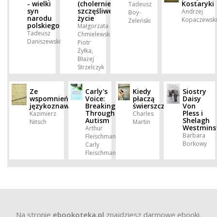
- wielki
(cholernie)
Kostaryki
Tadeusz
syn
szczęśliwe
Andrzej
Boy-
narodu
życie
Kopaczewski
Żeleński
polskiego
Małgorzata
Tadeusz
Chmielewska,
Daniszewski
Piotr
Żyłka,
Błażej
Strzelczyk
Ze
Carly's
Kiedy
Siostry
wspomnień
Voice:
płaczą
Daisy
językoznawcy
Breaking
świerszcze
Von
Through
Pless i
Kazimierz
Charles
Autism
Shelagh
Nitsch
Martin
Westmins
Arthur
Barbara
Fleischmann,
Borkowy
Carly
Fleischmann
Na stronie
ebookoteka.pl
znajdziesz darmowe ebooki.