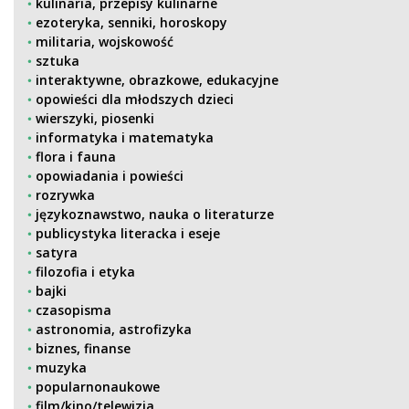
kulinaria, przepisy kulinarne
ezoteryka, senniki, horoskopy
militaria, wojskowość
sztuka
interaktywne, obrazkowe, edukacyjne
opowieści dla młodszych dzieci
wierszyki, piosenki
informatyka i matematyka
flora i fauna
opowiadania i powieści
rozrywka
językoznawstwo, nauka o literaturze
publicystyka literacka i eseje
satyra
filozofia i etyka
bajki
czasopisma
astronomia, astrofizyka
biznes, finanse
muzyka
popularnonaukowe
film/kino/telewizja