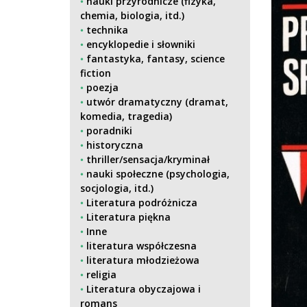
nauki przyrodnicze (fizyka,
chemia, biologia, itd.)
technika
encyklopedie i słowniki
fantastyka, fantasy, science
fiction
poezja
utwór dramatyczny (dramat,
komedia, tragedia)
poradniki
historyczna
thriller/sensacja/kryminał
nauki społeczne (psychologia,
socjologia, itd.)
Literatura podróżnicza
Literatura piękna
Inne
literatura współczesna
literatura młodzieżowa
religia
Literatura obyczajowa i
romans