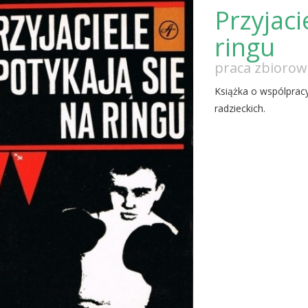
Przyjaci
ringu
praca zbiorow
Książka o wspólpracy
radzieckich.