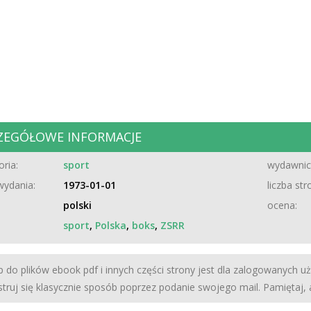
ZEGÓŁOWE INFORMACJE
ria:
sport
wydawnic
wydania:
1973-01-01
liczba str
polski
ocena:
sport
,
Polska
,
boks
,
ZSRR
 do plików ebook pdf i innych części strony jest dla zalogowanych u
struj się klasycznie sposób poprzez podanie swojego mail. Pamiętaj,