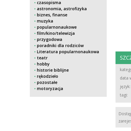
czasopisma
astronomia, astrofizyka
biznes, finanse
muzyka
popularnonaukowe
film/kino/telewizja
przygodowa
poradniki dla rodziców
Literatura popularnonaukowa
SZC
teatr
hobby
katego
historie biblijne
rękodzieło
data 
pozostałe
język:
motoryzacja
tagi:
Dostęp
zareje