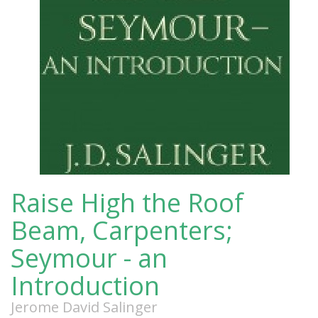
Raise High the Roof
Beam, Carpenters;
Seymour - an
Introduction
Jerome David Salinger