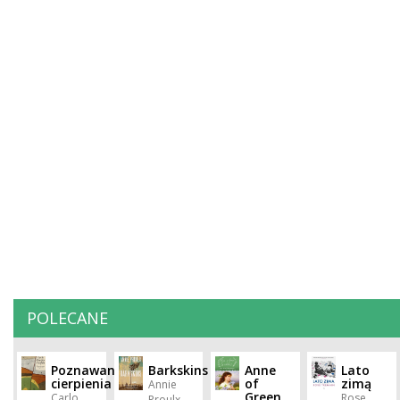
POLECANE
Poznawanie
Barkskins
Anne
Lato
cierpienia
of
zimą
Annie
Green
Carlo
Rose
Proulx