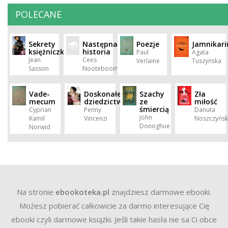
POLECANE
Sekrety
Następna
Poezje
Jamnikar
księżniczki
historia
Paul
Agata
Jean
Cees
Verlaine
Tuszyńska
Sasson
Nooteboom
Vade-
Doskonałe
Szachy
Zła
mecum
dziedzictwo
ze
miłość
śmiercią
Cyprian
Penny
Danuta
John
Kamil
Vincenzi
Noszczyńs
Donoghue
Norwid
Na stronie
ebookoteka.pl
znajdziesz darmowe ebooki.
Możesz pobierać całkowicie za darmo interesujące Cię
ebooki czyli darmowe książki. Jeśli takie hasła nie sa Ci obce