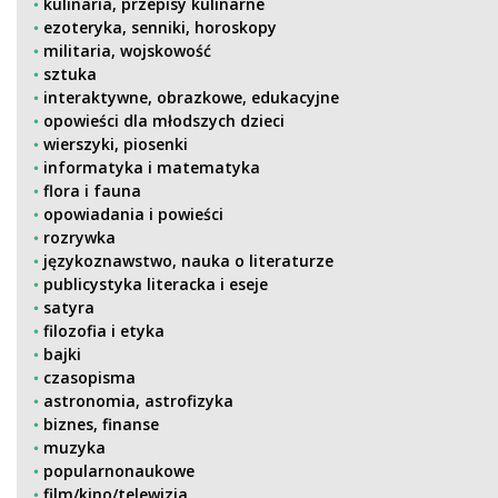
kulinaria, przepisy kulinarne
ezoteryka, senniki, horoskopy
militaria, wojskowość
sztuka
interaktywne, obrazkowe, edukacyjne
opowieści dla młodszych dzieci
wierszyki, piosenki
informatyka i matematyka
flora i fauna
opowiadania i powieści
rozrywka
językoznawstwo, nauka o literaturze
publicystyka literacka i eseje
satyra
filozofia i etyka
bajki
czasopisma
astronomia, astrofizyka
biznes, finanse
muzyka
popularnonaukowe
film/kino/telewizja