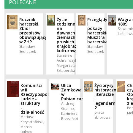
POLECANE
Rocznik
Życie
Przeglądy
Wagra
harcerski.
codzienne
i
1809
Zbiór
na
pokazy
Sławomi
przepisów
dawnych
harcerskie.
Leśniews
obowiązujących
ziemiach
Musztra
w ZHP
pruskich.
harcerska
Krajobraz
Stanisław
Stanisław
kulturowy.
Sedlaczek
Sedlaczek
Stanisław
Achremczyk,
Małgorzata
Sztąberska
Komuniści
Ulica
Życiorysy
Ch
w II
Zamkowa
historyczne,
czy
Rzeczypospolitej.
w
literackie
Op
Ludzie -
Pabianicach.
i
kr
struktury
legendarne.
zi
Andrzej
-
2
Po
Gramsz,
działalność
praca
Me
Kazimierz
Mariusz
zbiorowa
Brzeziński
Krzysztofiński,
Marcin
Bukała