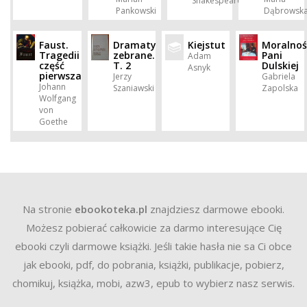
Shakespeare
Pankowski
Dąbrowsk
Faust.
Dramaty
Kiejstut
Moralnoś
Tragedii
zebrane.
Pani
Adam
część
T. 2
Dulskiej
Asnyk
pierwsza
Jerzy
Gabriela
Johann
Szaniawski
Zapolska
Wolfgang
von
Goethe
Na stronie
ebookoteka.pl
znajdziesz darmowe ebooki.
Możesz pobierać całkowicie za darmo interesujące Cię
ebooki czyli darmowe książki. Jeśli takie hasła nie sa Ci obce
jak ebooki, pdf, do pobrania, książki, publikacje, pobierz,
chomikuj, książka, mobi, azw3, epub to wybierz nasz serwis.