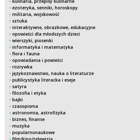
kulinaria, przepisy kulinarne
ezoteryka, senniki, horoskopy
militaria, wojskowość
sztuka
interaktywne, obrazkowe, edukacyjne
opowieści dla młodszych dzieci
wierszyki, piosenki
informatyka i matematyka
flora i fauna
opowiadania i powieści
rozrywka
językoznawstwo, nauka o literaturze
publicystyka literacka i eseje
satyra
filozofia i etyka
bajki
czasopisma
astronomia, astrofizyka
biznes, finanse
muzyka
popularnonaukowe
film/kino/telewizja