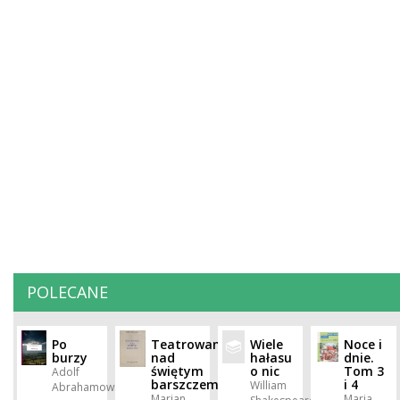
POLECANE
Po
Teatrowanie
Wiele
Noce i
burzy
nad
hałasu
dnie.
świętym
o nic
Tom 3
Adolf
barszczem
i 4
William
Abrahamowicz
Marian
Maria