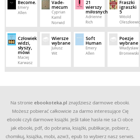
Become.
Vade-
21
Fraszki
mecum
wierszy
igraszki
Emery
miłosnych
5
Cyprian
Allen
Adrienne
Witold
Kamil
Rich
Oleszkiewic
Norwid
Człowiek
Wiersze
Soft
Poezje
widzi,
wybrane
Human
wybrane
słyszy,
Juliusz
Emery
Władysław
mówi
Wit
Allen
Broniewski
Maciej
Karwasz
Na stronie
ebookoteka.pl
znajdziesz darmowe ebooki.
Możesz pobierać całkowicie za darmo interesujące Cię
ebooki czyli darmowe książki. Jeśli takie hasła nie sa Ci obce
jak ebooki, pdf, do pobrania, książki, publikacje, pobierz,
chomikuj, książka, mobi, azw3, epub to wybierz nasz serwis.