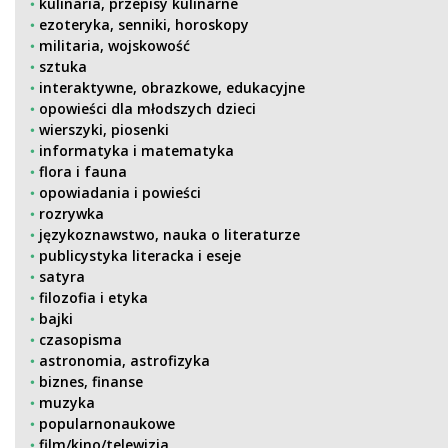
kulinaria, przepisy kulinarne
ezoteryka, senniki, horoskopy
militaria, wojskowość
sztuka
interaktywne, obrazkowe, edukacyjne
opowieści dla młodszych dzieci
wierszyki, piosenki
informatyka i matematyka
flora i fauna
opowiadania i powieści
rozrywka
językoznawstwo, nauka o literaturze
publicystyka literacka i eseje
satyra
filozofia i etyka
bajki
czasopisma
astronomia, astrofizyka
biznes, finanse
muzyka
popularnonaukowe
film/kino/telewizja