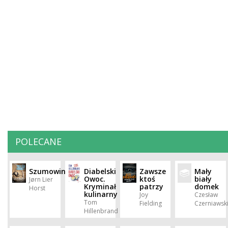
POLECANE
Szumowiny
Diabelski
Zawsze
Mały
Owoc.
ktoś
biały
Jørn Lier
Kryminał
patrzy
domek
Horst
kulinarny
Joy
Czesław
Tom
Fielding
Czerniawsk
Hillenbrand