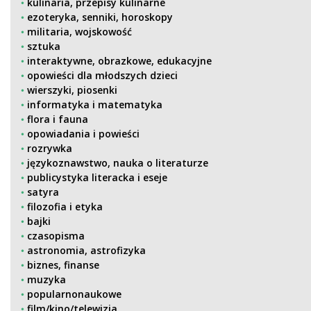
kulinaria, przepisy kulinarne
ezoteryka, senniki, horoskopy
militaria, wojskowość
sztuka
interaktywne, obrazkowe, edukacyjne
opowieści dla młodszych dzieci
wierszyki, piosenki
informatyka i matematyka
flora i fauna
opowiadania i powieści
rozrywka
językoznawstwo, nauka o literaturze
publicystyka literacka i eseje
satyra
filozofia i etyka
bajki
czasopisma
astronomia, astrofizyka
biznes, finanse
muzyka
popularnonaukowe
film/kino/telewizja