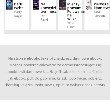
Dark
Na
Między
Pierwsze
Webb
krawędzi
prawami.
kłamstw
ciemności
Polowanie
Harry
Sara
na
Ian
Dayle
Larsson
Wilka.
Rankin
Vera
Eikon
Na stronie
ebookoteka.pl
znajdziesz darmowe ebooki.
Możesz pobierać całkowicie za darmo interesujące Cię
ebooki czyli darmowe książki. Jeśli takie hasła nie sa Ci obce
jak ebooki, pdf, do pobrania, książki, publikacje, pobierz,
chomikuj, książka, mobi, azw3, epub to wybierz nasz serwis.