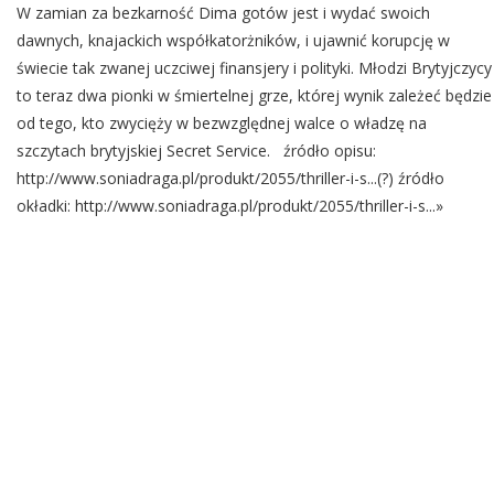
W zamian za bezkarność Dima gotów jest i wydać swoich
dawnych, knajackich współkatorżników, i ujawnić korupcję w
świecie tak zwanej uczciwej finansjery i polityki. Młodzi Brytyjczycy
to teraz dwa pionki w śmiertelnej grze, której wynik zależeć będzie
od tego, kto zwycięży w bezwzględnej walce o władzę na
szczytach brytyjskiej Secret Service. źródło opisu:
http://www.soniadraga.pl/produkt/2055/thriller-i-s...(?) źródło
okładki: http://www.soniadraga.pl/produkt/2055/thriller-i-s...»