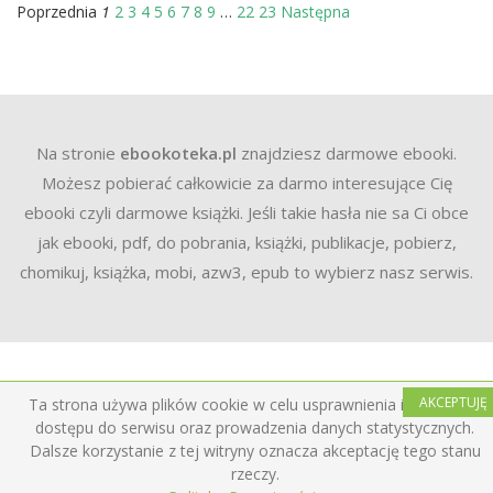
1
Poprzednia
2
3
4
5
6
7
8
9
…
22
23
Następna
Na stronie
ebookoteka.pl
znajdziesz darmowe ebooki.
Możesz pobierać całkowicie za darmo interesujące Cię
ebooki czyli darmowe książki. Jeśli takie hasła nie sa Ci obce
jak ebooki, pdf, do pobrania, książki, publikacje, pobierz,
chomikuj, książka, mobi, azw3, epub to wybierz nasz serwis.
AKCEPTUJĘ
Ta strona używa plików cookie w celu usprawnienia i ułatwienia
dostępu do serwisu oraz prowadzenia danych statystycznych.
Dalsze korzystanie z tej witryny oznacza akceptację tego stanu
rzeczy.