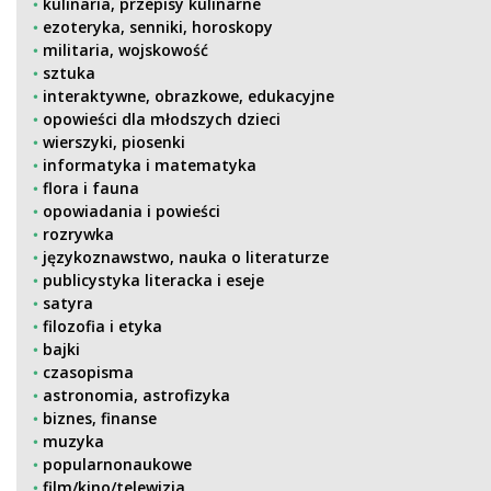
kulinaria, przepisy kulinarne
ezoteryka, senniki, horoskopy
militaria, wojskowość
sztuka
interaktywne, obrazkowe, edukacyjne
opowieści dla młodszych dzieci
wierszyki, piosenki
informatyka i matematyka
flora i fauna
opowiadania i powieści
rozrywka
językoznawstwo, nauka o literaturze
publicystyka literacka i eseje
satyra
filozofia i etyka
bajki
czasopisma
astronomia, astrofizyka
biznes, finanse
muzyka
popularnonaukowe
film/kino/telewizja