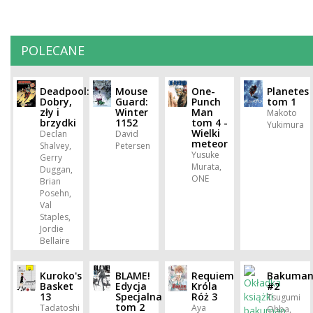
POLECANE
Deadpool:
Mouse
One-
Planetes
Dobry,
Guard:
Punch
tom 1
zły i
Winter
Man
Makoto
brzydki
1152
tom 4 -
Yukimura
Wielki
Declan
David
meteor
Shalvey,
Petersen
Yusuke
Gerry
Murata,
Duggan,
ONE
Brian
Posehn,
Val
Staples,
Jordie
Bellaire
Kuroko's
BLAME!
Requiem
Bakuma
Basket
Edycja
Króla
#2
13
Specjalna
Róż 3
Tsugumi
tom 2
Tadatoshi
Aya
Ohba,