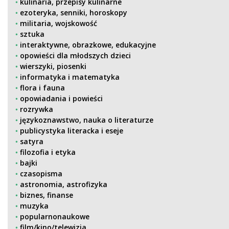
kulinaria, przepisy kulinarne
ezoteryka, senniki, horoskopy
militaria, wojskowość
sztuka
interaktywne, obrazkowe, edukacyjne
opowieści dla młodszych dzieci
wierszyki, piosenki
informatyka i matematyka
flora i fauna
opowiadania i powieści
rozrywka
językoznawstwo, nauka o literaturze
publicystyka literacka i eseje
satyra
filozofia i etyka
bajki
czasopisma
astronomia, astrofizyka
biznes, finanse
muzyka
popularnonaukowe
film/kino/telewizja