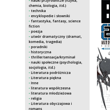
nauki przyrodnicze (fizyka,
chemia, biologia, itd.)
technika
encyklopedie i słowniki
fantastyka, fantasy, science
fiction
poezja
utwór dramatyczny (dramat,
komedia, tragedia)
poradniki
historyczna
thriller/sensacja/kryminał
nauki społeczne (psychologia,
socjologia, itd.)
Literatura podróżnicza
Literatura piękna
Inne
literatura współczesna
literatura młodzieżowa
religia
Literatura obyczajowa i
romans