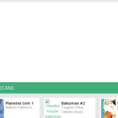
ECANE
Planetes tom 1
Bakuman #2
Makoto Yukimura
Tsugumi Ohba,
Takeshi Obata