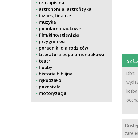
czasopisma
astronomia, astrofizyka
biznes, finanse
muzyka
popularnonaukowe
film/kino/telewizja
przygodowa
poradniki dla rodziców
Literatura popularnonaukowa
SZC
teatr
hobby
isbn:
historie biblijne
rękodzieło
wydaw
pozostałe
liczba
motoryzacja
ocena
Dostęp
zareje