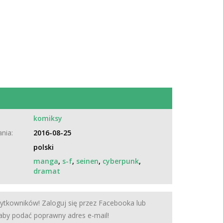
:
komiksy
nia:
2016-08-25
polski
manga
,
s-f
,
seinen
,
cyberpunk
,
dramat
żytkowników! Zaloguj się przez Facebooka lub
 aby podać poprawny adres e-mail!