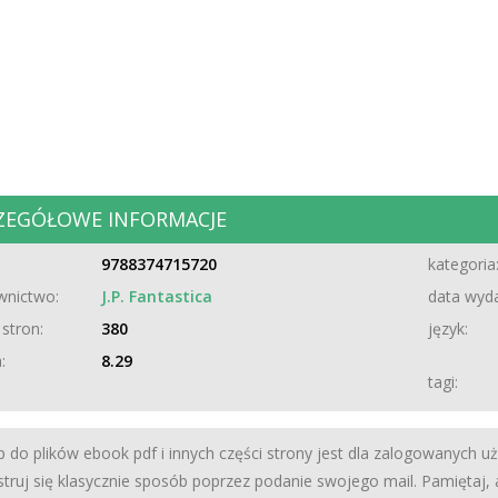
ZEGÓŁOWE INFORMACJE
9788374715720
kategoria
nictwo:
J.P. Fantastica
data wyda
 stron:
380
język:
:
8.29
tagi:
 do plików ebook pdf i innych części strony jest dla zalogowanych u
struj się klasycznie sposób poprzez podanie swojego mail. Pamiętaj,