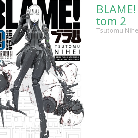
BLAME! 
tom 2
Tsutomu Nihe