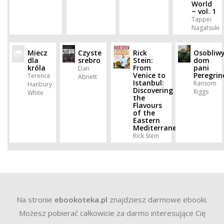
World
~ vol. 1
Tappei
Nagatsuki
Miecz
Czyste
Rick
Osobliw
dla
srebro
Stein:
dom
króla
From
pani
Dan
Venice to
Peregrin
Terence
Abnett
Istanbul:
Ransom
Hanbury
Discovering
Riggs
White
the
Flavours
of the
Eastern
Mediterranean
Rick Stein
Na stronie
ebookoteka.pl
znajdziesz darmowe ebooki.
Możesz pobierać całkowicie za darmo interesujące Cię