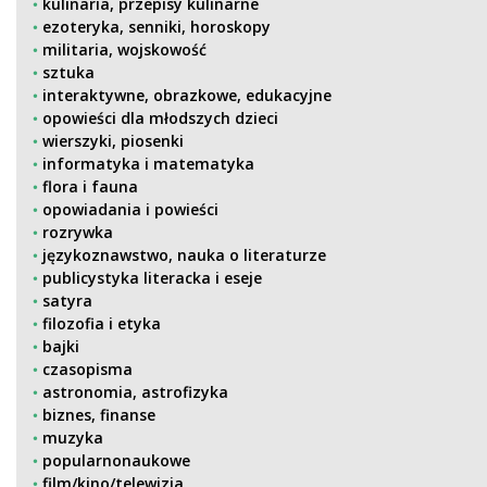
kulinaria, przepisy kulinarne
ezoteryka, senniki, horoskopy
militaria, wojskowość
sztuka
interaktywne, obrazkowe, edukacyjne
opowieści dla młodszych dzieci
wierszyki, piosenki
informatyka i matematyka
flora i fauna
opowiadania i powieści
rozrywka
językoznawstwo, nauka o literaturze
publicystyka literacka i eseje
satyra
filozofia i etyka
bajki
czasopisma
astronomia, astrofizyka
biznes, finanse
muzyka
popularnonaukowe
film/kino/telewizja