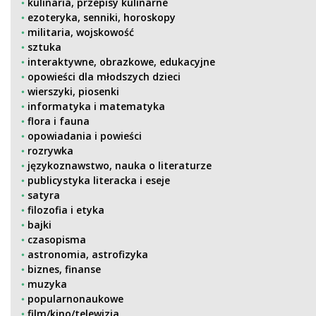
kulinaria, przepisy kulinarne
ezoteryka, senniki, horoskopy
militaria, wojskowość
sztuka
interaktywne, obrazkowe, edukacyjne
opowieści dla młodszych dzieci
wierszyki, piosenki
informatyka i matematyka
flora i fauna
opowiadania i powieści
rozrywka
językoznawstwo, nauka o literaturze
publicystyka literacka i eseje
satyra
filozofia i etyka
bajki
czasopisma
astronomia, astrofizyka
biznes, finanse
muzyka
popularnonaukowe
film/kino/telewizja