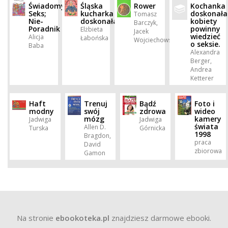
Świadomy
Śląska
Rower
Kochanka
Seks;
kucharka
doskonała
Tomasz
Nie-
doskonała
kobiety
Barczyk,
Poradnik
powinny
Elżbieta
Jacek
wiedzieć
Alicja
Łabońska
Wojciechowski
o seksie.
Baba
Alexandra
Berger,
Andrea
Ketterer
Haft
Trenuj
Bądź
Foto i
modny
swój
zdrowa
wideo
mózg
kamery
Jadwiga
Jadwiga
świata
Allen D.
Turska
Górnicka
1998
Bragdon,
praca
David
zbiorowa
Gamon
Na stronie
ebookoteka.pl
znajdziesz darmowe ebooki.