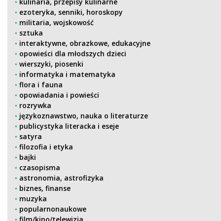
kulinaria, przepisy kulinarne
ezoteryka, senniki, horoskopy
militaria, wojskowość
sztuka
interaktywne, obrazkowe, edukacyjne
opowieści dla młodszych dzieci
wierszyki, piosenki
informatyka i matematyka
flora i fauna
opowiadania i powieści
rozrywka
językoznawstwo, nauka o literaturze
publicystyka literacka i eseje
satyra
filozofia i etyka
bajki
czasopisma
astronomia, astrofizyka
biznes, finanse
muzyka
popularnonaukowe
film/kino/telewizja