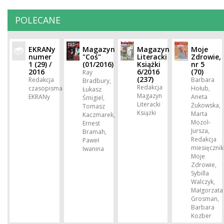
POLECANE
EKRANy
Magazyn
Magazyn
Moje
numer
"Coś"
Literacki
Zdrowie,
1 (29) /
(01/2016)
Książki
nr 5
2016
6/2016
(70)
Ray
(237)
Redakcja
Barbara
Bradbury,
Redakcja
czasopisma
Hołub,
Łukasz
Magazyn
EKRANy
Aneta
Śmigiel,
Literacki
Żukowska,
Tomasz
Książki
Marta
Kaczmarek,
Mozol-
Ernest
Jursza,
Bramah,
Redakcja
Paweł
miesięcznik
Iwanina
Moje
Zdrowie,
Sybilla
Walczyk,
Małgorzata
Grosman,
Barbara
Kozber