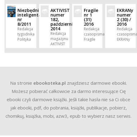
Niezbędnik
AKTIVIST
Fragile
EKRANy
inteligenta,
numer
nr 1
numer
nr
182,
(31)
2 (30) /
8/2011
październik
2016
2016
2014
Redakcja
Redakcja
Redakcja
Redakcja
tygodnika
czasopisma
czasopism
magazynu
Polityka
Fragile
EKRANy
AKTIVIST
Na stronie
ebookoteka.pl
znajdziesz darmowe ebooki.
Możesz pobierać całkowicie za darmo interesujące Cię
ebooki czyli darmowe książki. Jeśli takie hasła nie sa Ci obce
jak ebooki, pdf, do pobrania, książki, publikacje, pobierz,
chomikuj, książka, mobi, azw3, epub to wybierz nasz serwis.