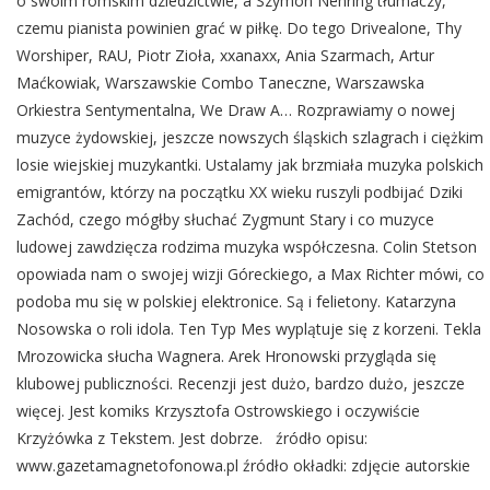
o swoim romskim dziedzictwie, a Szymon Nehring tłumaczy,
czemu pianista powinien grać w piłkę. Do tego Drivealone, Thy
Worshiper, RAU, Piotr Zioła, xxanaxx, Ania Szarmach, Artur
Maćkowiak, Warszawskie Combo Taneczne, Warszawska
Orkiestra Sentymentalna, We Draw A… Rozprawiamy o nowej
muzyce żydowskiej, jeszcze nowszych śląskich szlagrach i ciężkim
losie wiejskiej muzykantki. Ustalamy jak brzmiała muzyka polskich
emigrantów, którzy na początku XX wieku ruszyli podbijać Dziki
Zachód, czego mógłby słuchać Zygmunt Stary i co muzyce
ludowej zawdzięcza rodzima muzyka współczesna. Colin Stetson
opowiada nam o swojej wizji Góreckiego, a Max Richter mówi, co
podoba mu się w polskiej elektronice. Są i felietony. Katarzyna
Nosowska o roli idola. Ten Typ Mes wyplątuje się z korzeni. Tekla
Mrozowicka słucha Wagnera. Arek Hronowski przygląda się
klubowej publiczności. Recenzji jest dużo, bardzo dużo, jeszcze
więcej. Jest komiks Krzysztofa Ostrowskiego i oczywiście
Krzyżówka z Tekstem. Jest dobrze. źródło opisu:
www.gazetamagnetofonowa.pl źródło okładki: zdjęcie autorskie