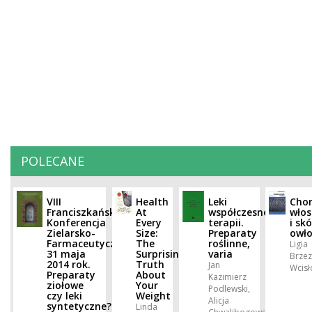
POLECANE
VIII
Health
Leki
Cho
Franciszkańska
At
współczesnej
wło
Konferencja
Every
terapii.
i sk
Zielarsko-
Size:
Preparaty
owło
Farmaceutyczna
The
roślinne,
Ligia
31 maja
Surprising
varia
Brzez
2014 rok.
Truth
Jan
Wcisł
Preparaty
About
Kazimierz
ziołowe
Your
Podlewski,
czy leki
Weight
Alicja
syntetyczne?
Linda