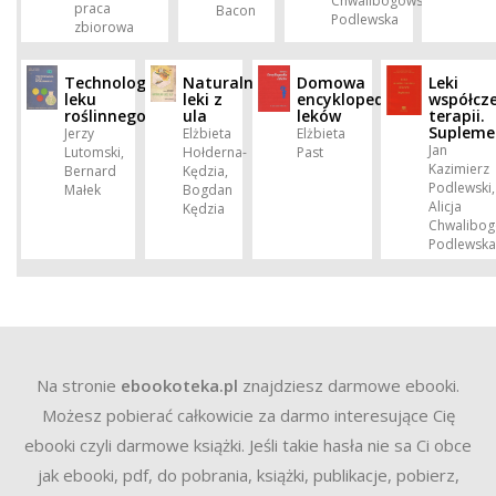
Chwalibogowska-
praca
Bacon
Podlewska
zbiorowa
Technologia
Naturalne
Domowa
Leki
leku
leki z
encyklopedia
współcze
roślinnego
ula
leków
terapii.
Supleme
Jerzy
Elżbieta
Elżbieta
Jan
Lutomski,
Hołderna-
Past
Kazimierz
Bernard
Kędzia,
Podlewski,
Małek
Bogdan
Alicja
Kędzia
Chwalibog
Podlewsk
Na stronie
ebookoteka.pl
znajdziesz darmowe ebooki.
Możesz pobierać całkowicie za darmo interesujące Cię
ebooki czyli darmowe książki. Jeśli takie hasła nie sa Ci obce
jak ebooki, pdf, do pobrania, książki, publikacje, pobierz,