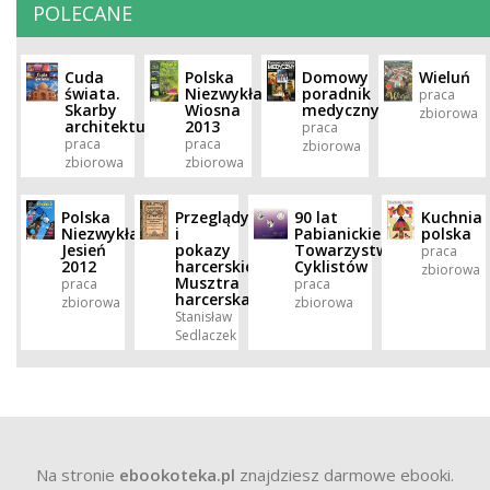
POLECANE
Cuda
Polska
Domowy
Wieluń
świata.
Niezwykła.
poradnik
praca
Skarby
Wiosna
medyczny
zbiorowa
architektury
2013
praca
praca
praca
zbiorowa
zbiorowa
zbiorowa
Polska
Przeglądy
90 lat
Kuchnia
Niezwykła.
i
Pabianickiego
polska
Jesień
pokazy
Towarzystwa
praca
2012
harcerskie.
Cyklistów
zbiorowa
Musztra
praca
praca
harcerska
zbiorowa
zbiorowa
Stanisław
Sedlaczek
Na stronie
ebookoteka.pl
znajdziesz darmowe ebooki.