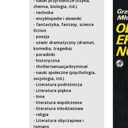
nauki przyrodnicze (fizyka,
chemia, biologia, itd.)
technika
encyklopedie i słowniki
fantastyka, fantasy, science
fiction
poezja
utwór dramatyczny (dramat,
komedia, tragedia)
poradniki
historyczna
thriller/sensacja/kryminał
nauki społeczne (psychologia,
socjologia, itd.)
Literatura podróżnicza
Literatura piękna
Inne
literatura współczesna
literatura młodzieżowa
religia
Literatura obyczajowa i
romans