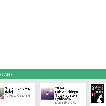
ECANE
Szybciej, wyżej,
90 lat
dalej
Pabianickiego
Towarzystwa
Tadeusz Olszański
Cyklistów
praca zbiorowa