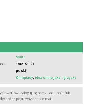
:
sport
nia:
1984-01-01
polski
Olimpiady
,
idea olimpijska
,
igrzyska
żytkowników! Zaloguj się przez Facebooka lub
 aby podać poprawny adres e-mail!