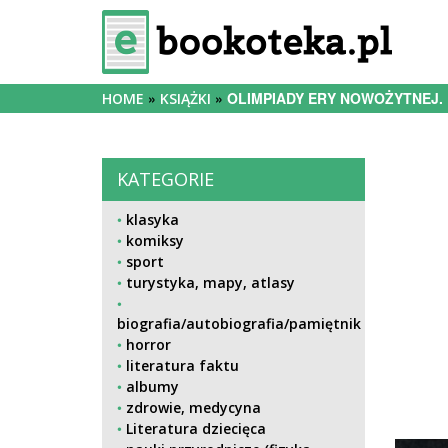
OLIMPIADY ERY NOWOŻYTNEJ.
HOME
KSIĄŻKI
KATEGORIE
klasyka
komiksy
sport
turystyka, mapy, atlasy
biografia/autobiografia/pamiętnik
horror
literatura faktu
albumy
zdrowie, medycyna
Literatura dziecięca