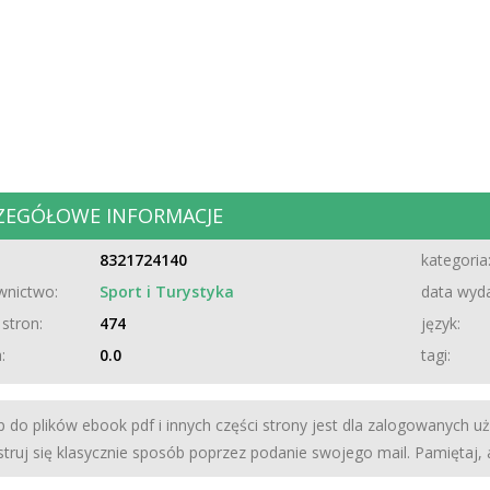
ZEGÓŁOWE INFORMACJE
8321724140
kategoria
nictwo:
Sport i Turystyka
data wyda
 stron:
474
język:
:
0.0
tagi:
 do plików ebook pdf i innych części strony jest dla zalogowanych u
struj się klasycznie sposób poprzez podanie swojego mail. Pamiętaj,