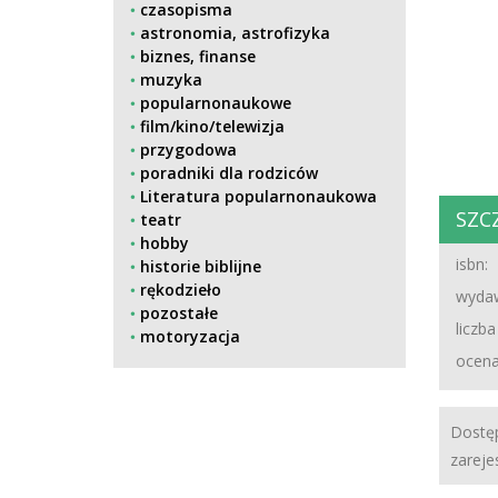
czasopisma
astronomia, astrofizyka
biznes, finanse
muzyka
popularnonaukowe
film/kino/telewizja
przygodowa
poradniki dla rodziców
Literatura popularnonaukowa
SZC
teatr
hobby
isbn:
historie biblijne
rękodzieło
wydaw
pozostałe
liczba
motoryzacja
ocena
Dostęp
zareje