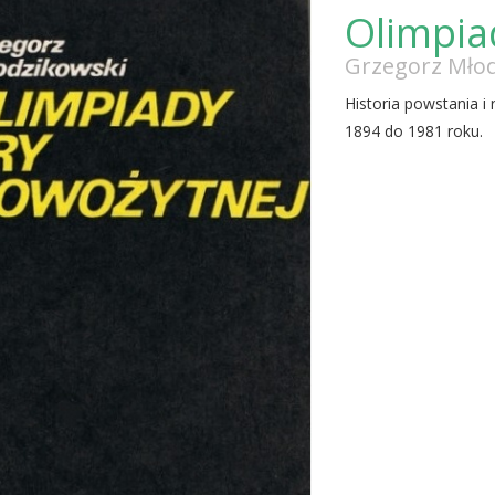
Olimpia
Grzegorz Mło
Historia powstania i
1894 do 1981 roku.