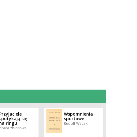
Przyjaciele
Wspomnienia
spotykają się
sportowe
na ringu
Rudolf Wacek
praca zbiorowa