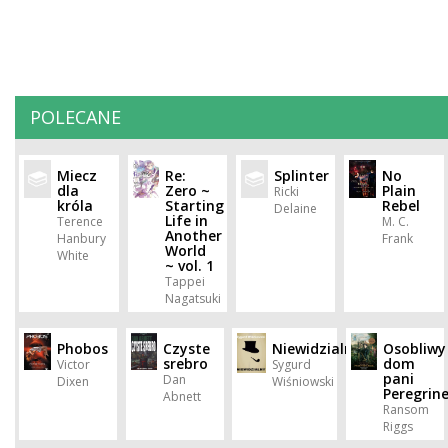
POLECANE
Miecz
Re:
Splinter
No
dla
Zero ~
Plain
Ricki
króla
Starting
Rebel
Delaine
Life in
Terence
M. C.
Another
Hanbury
Frank
World
White
~ vol. 1
Tappei
Nagatsuki
Phobos
Czyste
Niewidzialny
Osobliwy
srebro
dom
Victor
Sygurd
pani
Dan
Dixen
Wiśniowski
Peregrin
Abnett
Ransom
Riggs