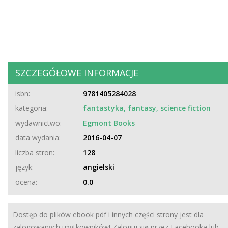
SZCZEGÓŁOWE INFORMACJE
isbn:
9781405284028
kategoria:
fantastyka, fantasy, science fiction
wydawnictwo:
Egmont Books
data wydania:
2016-04-07
liczba stron:
128
język:
angielski
ocena:
0.0
Dostęp do plików ebook pdf i innych części strony jest dla
zalogowanych użytkowników! Zaloguj się przez Facebooka lub