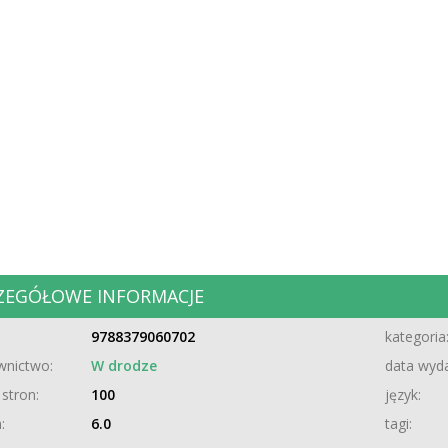
ZEGÓŁOWE INFORMACJE
9788379060702
kategoria
nictwo:
W drodze
data wyda
 stron:
100
język:
:
6.0
tagi: