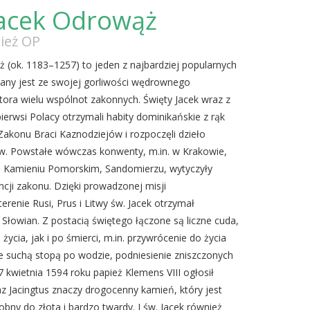
Jacek Odrowąż
ież OP
 (ok. 1183–1257) to jeden z najbardziej popularnych
nany jest ze swojej gorliwości wędrownego
atora wielu wspólnot zakonnych. Święty Jacek wraz z
ierwsi Polacy otrzymali habity dominikańskie z rąk
akonu Braci Kaznodziejów i rozpoczęli dzieło
ów. Powstałe wówczas konwenty, m.in. w Krakowie,
 Kamieniu Pomorskim, Sandomierzu, wytyczyły
incji zakonu. Dzięki prowadzonej misji
erenie Rusi, Prus i Litwy św. Jacek otrzymał
łowian. Z postacią świętego łączone są liczne cuda,
ycia, jak i po śmierci, m.in. przywrócenie do życia
e suchą stopą po wodzie, podniesienie zniszczonych
kwietnia 1594 roku papież Klemens VIII ogłosił
z Jacingtus znaczy drogocenny kamień, który jest
dobny do złota i bardzo twardy. I św. Jacek również