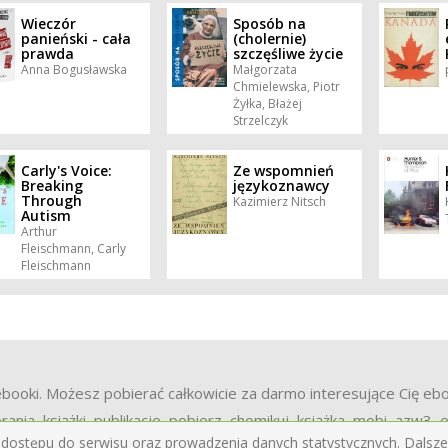
Wieczór
Sposób na
panieński - cała
(cholernie)
prawda
szczęśliwe życie
Anna Bogusławska
Małgorzata
Chmielewska, Piotr
Żyłka, Błażej
Strzelczyk
Carly's Voice:
Ze wspomnień
Breaking
językoznawcy
Through
Kazimierz Nitsch
Autism
Arthur
Fleischmann, Carly
Fleischmann
oki. Możesz pobierać całkowicie za darmo interesujące Cię ebooki 
rania, książki, publikacje, pobierz, chomikuj, książka, mobi, azw3,
 dostępu do serwisu oraz prowadzenia danych statystycznych. Dalsze 