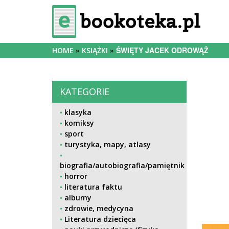
ŚWIĘTY JACEK ODROWĄŻ
HOME
KSIĄŻKI
KATEGORIE
klasyka
komiksy
sport
turystyka, mapy, atlasy
biografia/autobiografia/pamiętnik
horror
literatura faktu
albumy
zdrowie, medycyna
Literatura dziecięca