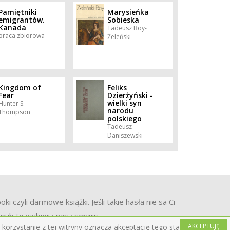
Pamiętniki
Marysieńka
emigrantów.
Sobieska
Kanada
Tadeusz Boy-
praca zbiorowa
Żeleński
Kingdom of
Feliks
Fear
Dzierżyński -
wielki syn
Hunter S.
narodu
Thompson
polskiego
Tadeusz
Daniszewski
czyli darmowe książki. Jeśli takie hasła nie sa Ci
 epub to wybierz nasz serwis.
AKCEPTUJĘ
korzystanie z tej witryny oznacza akceptację tego stanu rzeczy.