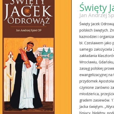
Święty 
Jan Andrzej Sp
Święty Jacek Odrowąż
polskich świętych. Z
kaznodziei i organiz
bł. Czesławem jako p
samego założyciela Z
zakładania klasztor
Wrocławiu, Gdańsku,
zasięg polskiej prow
ewangelizacyjnej na t
przydomek Apostoła S
czynione zarówno za ż
młodzieńca, przejści
gradem zasiewów. 17 
Jacka świętym. „Wyra
lśniący, błękitny, po