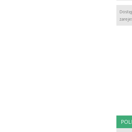
Dostęp
zareje
POL