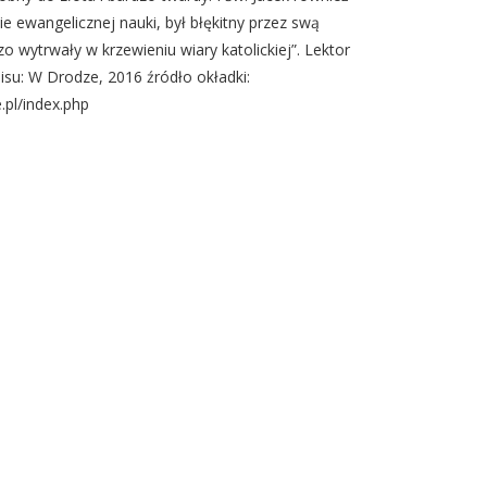
ie ewangelicznej nauki, był błękitny przez swą
zo wytrwały w krzewieniu wiary katolickiej”. Lektor
su: W Drodze, 2016 źródło okładki:
.pl/index.php