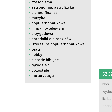
czasopisma
astronomia, astrofizyka
biznes, finanse
muzyka
popularnonaukowe
film/kino/telewizja
przygodowa
poradniki dla rodziców
Literatura popularnonaukowa
teatr
hobby
historie biblijne
rękodzieło
pozostałe
SZC
motoryzacja
isbn:
wydaw
liczba
ocena