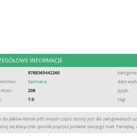
ZEGÓŁOWE INFORMACJE
9788365442260
kategoria
nictwo:
Samsara
data wyda
 stron:
208
język:
:
7.0
tagi:
 do plików ebook pdf i innych części strony jest dla zalogowanych u
struj się klasycznie sposób poprzez podanie swojego mail. Pamiętaj,