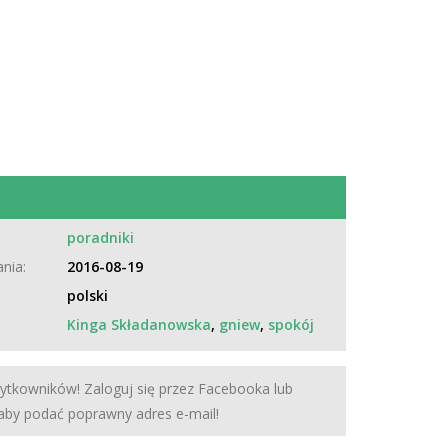
:
poradniki
nia:
2016-08-19
polski
Kinga Składanowska
,
gniew
,
spokój
żytkowników! Zaloguj się przez Facebooka lub
 aby podać poprawny adres e-mail!