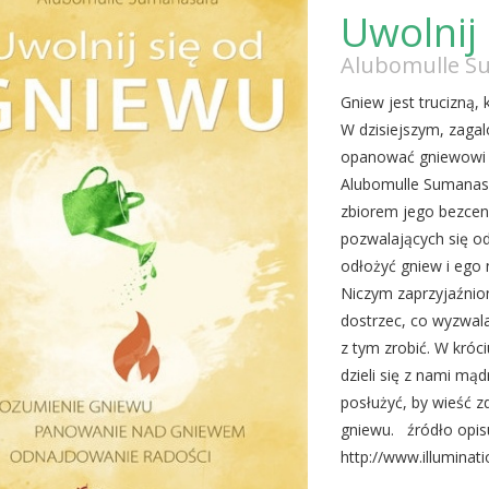
Uwolnij
Alubomulle S
Gniew jest trucizną, 
W dzisiejszym, zaga
opanować gniewowi i
Alubomulle Sumanasar
zbiorem jego bezcen
pozwalających się od
odłożyć gniew i ego 
Niczym zaprzyjaźni
dostrzec, co wyzwal
z tym zrobić. W króc
dzieli się z nami m
posłużyć, by wieść z
gniewu. źródło opis
http://www.illuminatio