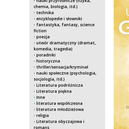
nauki przyrodnicze (fizyka,
chemia, biologia, itd.)
technika
encyklopedie i słowniki
fantastyka, fantasy, science
fiction
poezja
utwór dramatyczny (dramat,
komedia, tragedia)
poradniki
historyczna
thriller/sensacja/kryminał
nauki społeczne (psychologia,
socjologia, itd.)
Literatura podróżnicza
Literatura piękna
Inne
literatura współczesna
literatura młodzieżowa
religia
Literatura obyczajowa i
romans