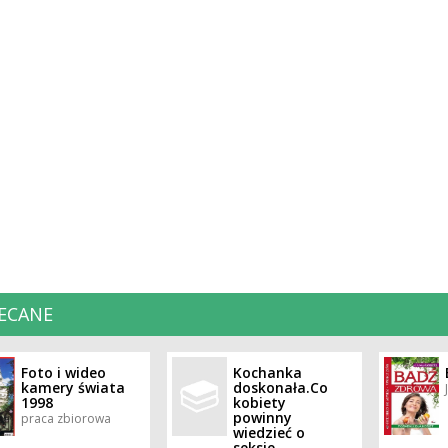
ECANE
Foto i wideo
Kochanka
kamery świata
doskonała.Co
1998
kobiety
powinny
praca zbiorowa
wiedzieć o
seksie.