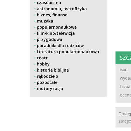
czasopisma
astronomia, astrofizyka
biznes, finanse
muzyka
popularnonaukowe
film/kino/telewizja
przygodowa
poradniki dla rodziców
Literatura popularnonaukowa
SZC
teatr
hobby
isbn:
historie biblijne
rękodzieło
wydaw
pozostałe
liczba
motoryzacja
ocena
Dostęp
zareje