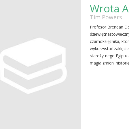
Wrota A
Tim Powers
Profesor Brendan Do
dziewiętnastowieczn
czarnoksiężnika, któ
wykorzystać zaklęci
starożytnego Egiptu 
magia zmieni historię