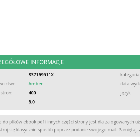
ZEGÓŁOWE INFORMACJE
837169511X
kategoria
nictwo:
Amber
data wyda
 stron:
400
język:
:
8.0
 do plików ebook pdf i innych części strony jest dla zalogowanych u
struj się klasycznie sposób poprzez podanie swojego mail. Pamiętaj,