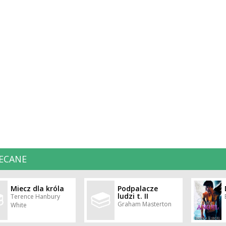
ECANE
Miecz dla króla
Podpalacze
ludzi t. II
Terence Hanbury
Graham Masterton
White