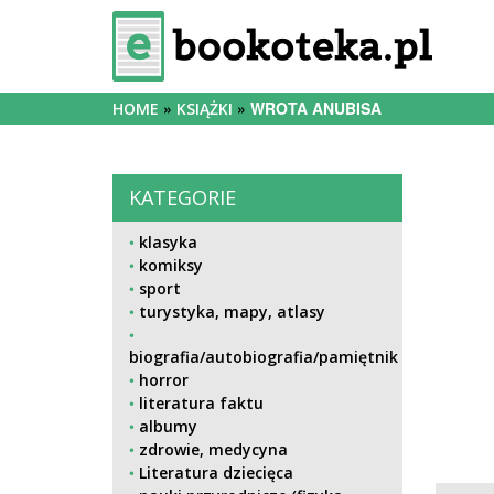
WROTA ANUBISA
HOME
KSIĄŻKI
KATEGORIE
klasyka
komiksy
sport
turystyka, mapy, atlasy
biografia/autobiografia/pamiętnik
horror
literatura faktu
albumy
zdrowie, medycyna
Literatura dziecięca