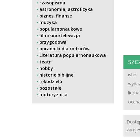
czasopisma
astronomia, astrofizyka
biznes, finanse
muzyka
popularnonaukowe
film/kino/telewizja
przygodowa
poradniki dla rodziców
Literatura popularnonaukowa
SZC
teatr
hobby
isbn:
historie biblijne
rękodzieło
wydaw
pozostałe
liczba
motoryzacja
ocena
Dostęp
zareje