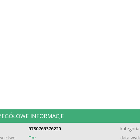
ZEGÓŁOWE INFORMACJE
9780765376220
kategoria
nictwo:
Tor
data wyda