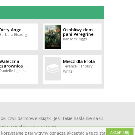
Dirty Angel
Osobliwy dom
pani Peregrine
Barbara Elsborg
Ransom Riggs
Waleczna
Miecz dla króla
czarownica
Terence Hanbury
Danielle L. Jensen
White
czyli darmowe książki. Jeśli takie hasła nie sa Ci
 epub to wybierz nasz serwis.
AKCEPTUJĘ
korzystanie z tej witryny oznacza akceptację tego stanu rzeczy.