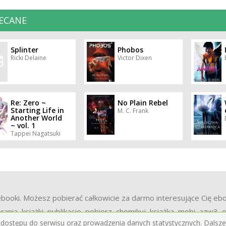
ECANE
Splinter
Phobos
Ricki Delaine
Victor Dixen
Re: Zero ~
No Plain Rebel
Starting Life in
M. C. Frank
Another World
~ vol. 1
Tappei Nagatsuki
oki. Możesz pobierać całkowicie za darmo interesujące Cię ebooki 
rania, książki, publikacje, pobierz, chomikuj, książka, mobi, azw3,
 dostępu do serwisu oraz prowadzenia danych statystycznych. Dalsze 