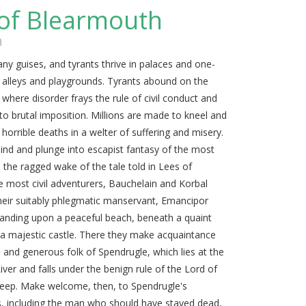
of Blearmouth
n
y guises, and tyrants thrive in palaces and one-
 alleys and playgrounds. Tyrants abound on the
, where disorder frays the rule of civil conduct and
to brutal imposition. Millions are made to kneel and
 horrible deaths in a welter of suffering and misery.
hind and plunge into escapist fantasy of the most
in the ragged wake of the tale told in Lees of
e most civil adventurers, Bauchelain and Korbal
heir suitably phlegmatic manservant, Emancipor
anding upon a peaceful beach, beneath a quaint
f a majestic castle. There they make acquaintance
 and generous folk of Spendrugle, which lies at the
ver and falls under the benign rule of the Lord of
keep. Make welcome, then, to Spendrugle's
, including the man who should have stayed dead,