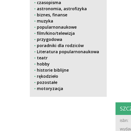
czasopisma
astronomia, astrofizyka
biznes, finanse
muzyka
popularnonaukowe
film/kino/telewizja
przygodowa
poradniki dla rodziców
Literatura popularnonaukowa
teatr
hobby
historie biblijne
rękodzieło
pozostałe
motoryzacja
SZC
isbn:
wydaw