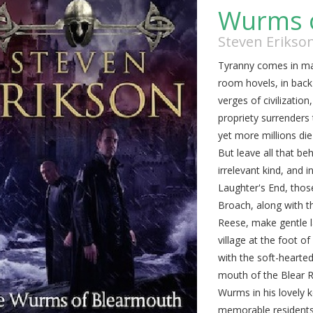
Wurms 
Steven Erikso
Tyranny comes in man
room hovels, in back
verges of civilization
propriety surrenders 
yet more millions die
But leave all that be
irrelevant kind, and 
Laughter's End, thos
Broach, along with t
Reese, make gentle l
village at the foot o
with the soft-hearted
mouth of the Blear Ri
Wurms in his lovely 
memorable residents