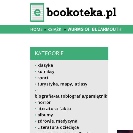
WURMS OF BLEARMOUTH
HOME
KSIĄŻKI
KATEGORIE
klasyka
komiksy
sport
turystyka, mapy, atlasy
biografia/autobiografia/pamiętnik
horror
literatura faktu
albumy
zdrowie, medycyna
Literatura dziecięca