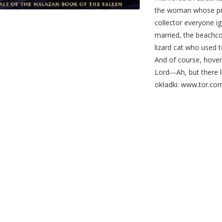
the woman whose pra
collector everyone i
married, the beachco
lizard cat who used to
And of course, hoveri
Lord―Ah, but there l
okładki: www.tor.co