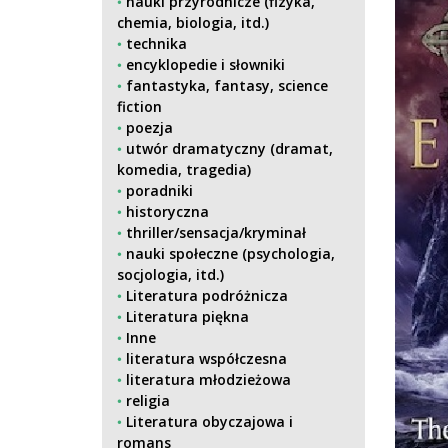
nauki przyrodnicze (fizyka,
chemia, biologia, itd.)
technika
encyklopedie i słowniki
fantastyka, fantasy, science
fiction
poezja
utwór dramatyczny (dramat,
komedia, tragedia)
poradniki
historyczna
thriller/sensacja/kryminał
nauki społeczne (psychologia,
socjologia, itd.)
Literatura podróżnicza
Literatura piękna
Inne
literatura współczesna
literatura młodzieżowa
religia
Literatura obyczajowa i
romans