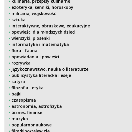
kulinaria, przepisy kulinarne
ezoteryka, senniki, horoskopy
militaria, wojskowość
sztuka
interaktywne, obrazkowe, edukacyjne
opowieści dla młodszych dzieci
wierszyki, piosenki
informatyka i matematyka
flora i fauna
opowiadania i powieści
rozrywka
językoznawstwo, nauka o literaturze
publicystyka literacka i eseje
satyra
filozofia i etyka
bajki
czasopisma
astronomia, astrofizyka
biznes, finanse
muzyka
popularnonaukowe
film/kino/telewizja