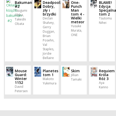
Bakuman
Deadpool:
One-
BLAME!
#2
Dobry,
Punch
Edycja
zły i
Man
Specjaln
Tsugumi
brzydki
tom 4 -
tom 2
Ohba,
Wielki
Declan
Tsutomu
Takeshi
meteor
Shalvey,
Nihei
Obata
Yusuke
Gerry
Murata,
Duggan,
ONE
Brian
Posehn,
Val
Staples,
Jordie
Bellaire
Mouse
Planetes
Skim
Requiem
Guard:
tom 1
Króla
Jillian
Winter
Róż 3
Makoto
Tamaki
1152
Aya
Yukimura
David
Kanno
Petersen