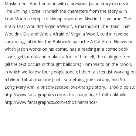
Musketeers. Another tie-in with a previous Jason story occurs in
The Smiling Horse, in which the characters from the story & in
Low Moon attempt to kidnap a woman. Also in this volume: The
Brain That Wouldn't Virginia Woolf, a mashup of The Brain That
Wouldn't Die and Who's Afraid of Virginia Woolf, told in reverse
chronological order; the Bukowski pastiche A Cat From Heaven in
which Jason works on his comic, has a reading in a comic book
store, gets drunk and makes a fool of himself; the dialogue-free
(all the text occurs in thought balloons) Tom Waits on the Moon,
in which we follow four people (one of them a scientist working on
a teleportation machine) until something goes wrong; and So
Long Mary Ann, a prison-escape love-triangle story. źródło opisu:
http://www.fantagraphics.com/athosinamerica/ źródło okładki:
http://www.fantagraphics.com/athosinamerica/