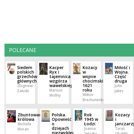
POLECANE
Siedem
Kacper
Kozacy
Miłość i
polskich
Ryx i
w
Wojna.
grzechów
tajemnica
wojnie
Część
głównych
wzgórza
chocimskiej
druga
wawelskiego
1621
Zbigniew
John
roku
Mariusz
Załuski
Jakes
Wiktor
Wollny
Brechunenko
Zbuntowana
Polska.
Rok
Kozacy
królowa
Opowieść
1945 w
i
o
Łodzi
janczarz
Michelle
dziejach
Joanna
Taras
Moran
niezwykłego
Żelazko
Chuhlib