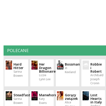
POLECANE
Hard
Her
Bossman
Robbie
Hitter
Dragon
i
Vi
Billionaire
Robert
Sarina
Keeland
Lizzie
Archibald
Bowen
Lynn Lee
Joseph
Cronin
Steadfast
Manwhore
Gorący
Lost
związek
Hearts
Sarina
Katy
in Italy
Alice
Bowen
Evans
Andrea