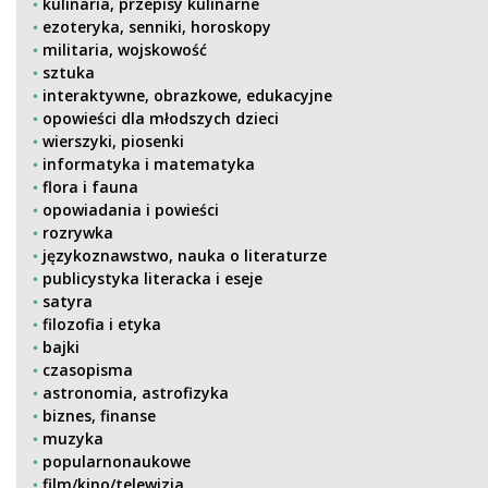
kulinaria, przepisy kulinarne
ezoteryka, senniki, horoskopy
militaria, wojskowość
sztuka
interaktywne, obrazkowe, edukacyjne
opowieści dla młodszych dzieci
wierszyki, piosenki
informatyka i matematyka
flora i fauna
opowiadania i powieści
rozrywka
językoznawstwo, nauka o literaturze
publicystyka literacka i eseje
satyra
filozofia i etyka
bajki
czasopisma
astronomia, astrofizyka
biznes, finanse
muzyka
popularnonaukowe
film/kino/telewizja