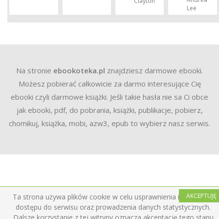
Clayton
Lee
Na stronie
ebookoteka.pl
znajdziesz darmowe ebooki.
Możesz pobierać całkowicie za darmo interesujące Cię
ebooki czyli darmowe książki. Jeśli takie hasła nie sa Ci obce
jak ebooki, pdf, do pobrania, książki, publikacje, pobierz,
chomikuj, książka, mobi, azw3, epub to wybierz nasz serwis.
AKCEPTUJĘ
Ta strona używa plików cookie w celu usprawnienia i ułatwienia
dostępu do serwisu oraz prowadzenia danych statystycznych.
Dalsze korzystanie z tej witryny oznacza akceptację tego stanu