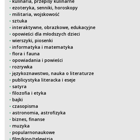
kulinaria, przepisy kulinarne
ezoteryka, senniki, horoskopy
militaria, wojskowość
sztuka
interaktywne, obrazkowe, edukacyjne
opowieści dla młodszych dzieci
wierszyki, piosenki
informatyka i matematyka
flora i fauna
opowiadania i powieści
rozrywka
językoznawstwo, nauka o literaturze
publicystyka literacka i eseje
satyra
filozofia i etyka
bajki
czasopisma
astronomia, astrofizyka
biznes, finanse
muzyka
popularnonaukowe
film/kino/telewizja