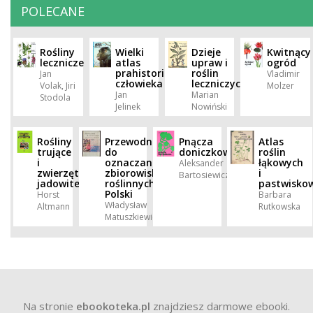
POLECANE
Rośliny
Wielki
Dzieje
Kwitnący
lecznicze
atlas
upraw i
ogród
prahistorii
roślin
Jan
Vladimir
człowieka
leczniczych
Volak, Jiri
Molzer
Jan
Marian
Stodola
Jelinek
Nowiński
Rośliny
Przewodnik
Pnącza
Atlas
trujące
do
doniczkowe
roślin
i
oznaczania
łąkowych
Aleksander
zwierzęta
zbiorowisk
i
Bartosiewicz
jadowite
roślinnych
pastwisko
Polski
Horst
Barbara
Władysław
Altmann
Rutkowska
Matuszkiewicz
Na stronie
ebookoteka.pl
znajdziesz darmowe ebooki.