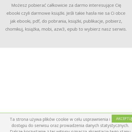
Możesz pobierać całkowicie za darmo interesujące Cię
ebooki czyli darmowe książki. Jeśli takie hasła nie sa Ci obce
jak ebooki, pdf, do pobrania, książki, publikacje, pobierz,
chomikuj, książka, mobi, azw3, epub to wybierz nasz serwis.
AKCEPTU
Ta strona używa plików cookie w celu usprawnienia i ułatwienia
dostępu do serwisu oraz prowadzenia danych statystycznych.
Dalsze korzystanie z tej witryny oznacza akceptację tego stanu