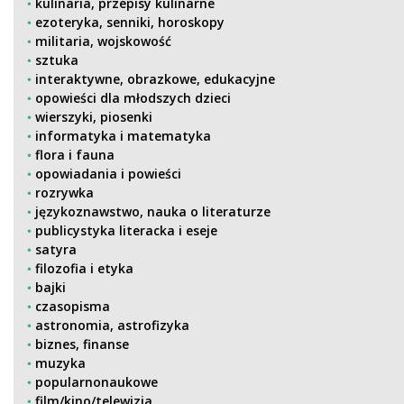
kulinaria, przepisy kulinarne
ezoteryka, senniki, horoskopy
militaria, wojskowość
sztuka
interaktywne, obrazkowe, edukacyjne
opowieści dla młodszych dzieci
wierszyki, piosenki
informatyka i matematyka
flora i fauna
opowiadania i powieści
rozrywka
językoznawstwo, nauka o literaturze
publicystyka literacka i eseje
satyra
filozofia i etyka
bajki
czasopisma
astronomia, astrofizyka
biznes, finanse
muzyka
popularnonaukowe
film/kino/telewizja