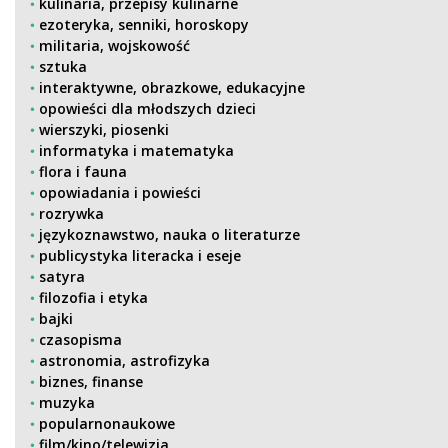
kulinaria, przepisy kulinarne
ezoteryka, senniki, horoskopy
militaria, wojskowość
sztuka
interaktywne, obrazkowe, edukacyjne
opowieści dla młodszych dzieci
wierszyki, piosenki
informatyka i matematyka
flora i fauna
opowiadania i powieści
rozrywka
językoznawstwo, nauka o literaturze
publicystyka literacka i eseje
satyra
filozofia i etyka
bajki
czasopisma
astronomia, astrofizyka
biznes, finanse
muzyka
popularnonaukowe
film/kino/telewizja