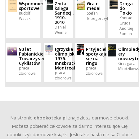
Wspomnienia
Złota
Gra o
Droga
sportowe
księga
medal
do
Sandecji.
Tokio
Rudolf
Stefan
1910-
Konrad
Wacek
Grzegorczyk
2010
Gruda,
Daniel
Andrzej
Weimer
Roman
90 lat
Igrzyska
Przyjaciele
Olimpiad
Pabianickiego
olimpijskie
spotykają
ery
Towarzystwa
1976.
się na
nowożytn
Cyklistów
Innsbruck,
ringu
Grzegorz
Montreal
praca
praca
Młodzikows
praca
zbiorowa
zbiorowa
zbiorowa
Na stronie
ebookoteka.pl
znajdziesz darmowe ebooki.
Możesz pobierać całkowicie za darmo interesujące Cię
ebooki czyli darmowe książki. Jeśli takie hasła nie sa Ci obce